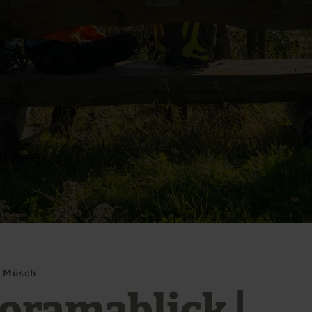
L Müsch
oramablick |