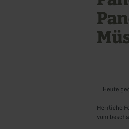
Pan
Mü
Heute geö
Herrliche F
vom beschau