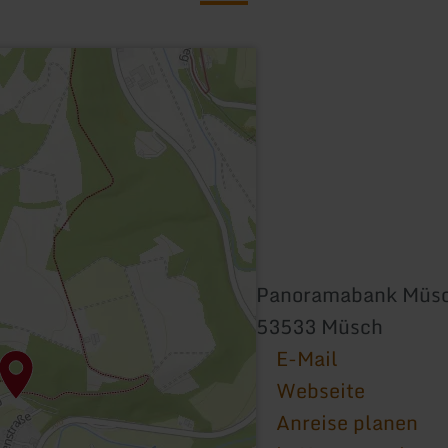
Panoramabank Müs
53533 Müsch
E-Mail
Webseite
Anreise planen