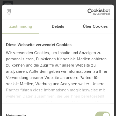
Mei
Stan
loka
Ort suchen
Filter öffnen
INTERAKTIVE KARTE
Zustimmung
Details
Über Cookies
Diese Webseite verwendet Cookies
Wir verwenden Cookies, um Inhalte und Anzeigen zu
personalisieren, Funktionen für soziale Medien anbieten
zu können und die Zugriffe auf unsere Website zu
analysieren. Außerdem geben wir Informationen zu Ihrer
Verwendung unserer Website an unsere Partner für
soziale Medien, Werbung und Analysen weiter. Unsere
Partner führen diese Informationen möglicherweise mit
weiteren Daten zusammen, die Sie ihnen bereitgestellt
haben oder die sie im Rahmen Ihrer Nutzung der Dienste
gesammelt haben.
Einwilligungsauswahl
Notwendig