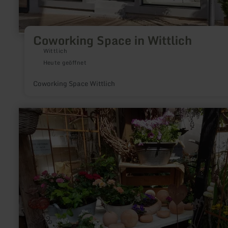
Coworking Space in Wittlich
Wittlich
Heute geöffnet
Coworking Space Wittlich
mehr
erfahren
zu:
Die
Deko-
Scheune
in
Hausten