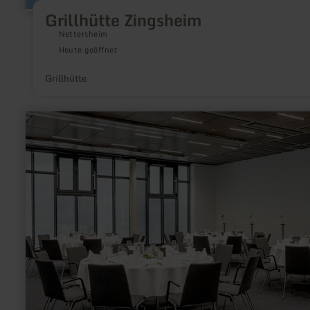
Grillhütte Zingsheim
Nettersheim
Heute geöffnet
Grillhütte
mehr
erfahren
zu:
Dorint
Hotel
Düren