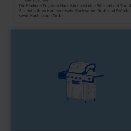
Heute geöffnet
Die Bäckerei Engels in Nachtsheim ist eine Bäckerei mit Tradit
Sie bietet ihren Kunden frische Backwaren, Brote und Brötche
sowie Kuchen und Torten.
mehr
erfahren
zu:
Grillhütte
Zingsheim