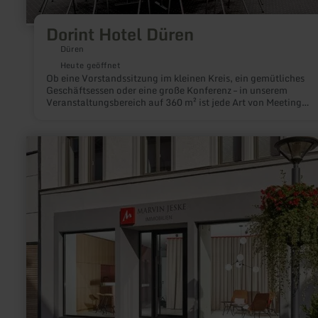
Dorint Hotel Düren
Düren
Heute geöffnet
Ob eine Vorstandssitzung im kleinen Kreis, ein gemütliches
Geschäftsessen oder eine große Konferenz – in unserem
Veranstaltungsbereich auf 360 m² ist jede Art von Meeting
möglich.
mehr
erfahren
zu:
Coworking
Space
in
Wittlich