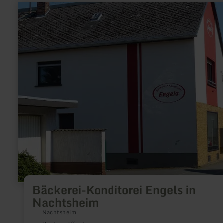
mehr
erfahren
zu:
Bäckerei-
Konditorei
Engels
in
Nachtsheim
Bäckerei-Konditorei Engels in
Nachtsheim
Nachtsheim