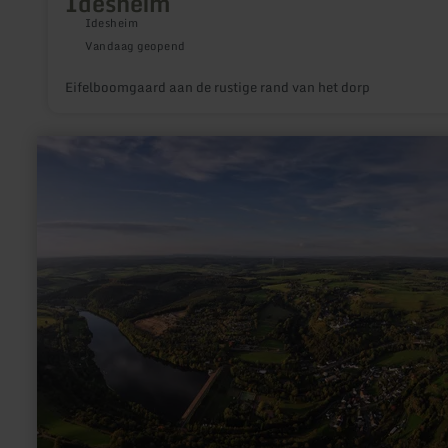
Idesheim
Idesheim
Vandaag geopend
Eifelboomgaard aan de rustige rand van het dorp
meer
informatie
over:
Camperplaats
Kronenburger
See