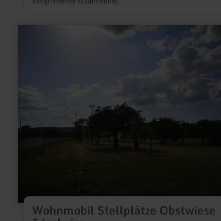
aangrenzende vakantiedorp.
meer
informatie
over:
Wohnmobil
Stellplätze
Obstwiese
Idesheim
Wohnmobil Stellplätze Obstwiese