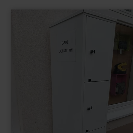
meer
informatie
over:
E-
Bike
Ladestation
Marktplatz
Neuerburg