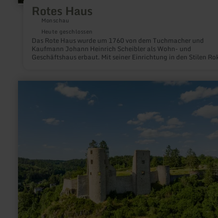
Rotes Haus
Monschau
Heute geschlossen
Das Rote Haus wurde um 1760 von dem Tuchmacher und
Kaufmann Johann Heinrich Scheibler als Wohn- und
Geschäftshaus erbaut. Mit seiner Einrichtung in den Stilen Ro
Louis-seize und Empire spiegelt es noch heute den Glanz
großbürgerlicher Wohnkultur in einer seltenen Geschlossenhe
wider.
mehr
erfahren
zu:
Burgruine
Schönecken