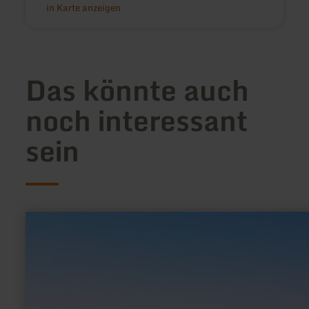
in Karte anzeigen
Das könnte auch
noch interessant
sein
mehr
erfahren
zu:
Eifel-
Blick
"Am
Apert"
bei
Büdesheim