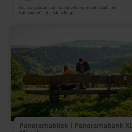
Kreuzwegstation am Kalvarienberg (mundartlich „jin
Kalleberich“ - der kahle Berg)
mehr
erfahren
zu:
Panoramablick
|
Panoramabank
XL
Müsch
Panoramablick | Panoramabank X