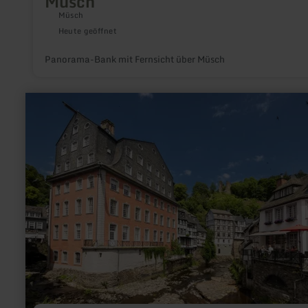
Müsch
Müsch
Heute geöffnet
Panorama-Bank mit Fernsicht über Müsch
mehr
erfahren
zu:
Rotes
Haus