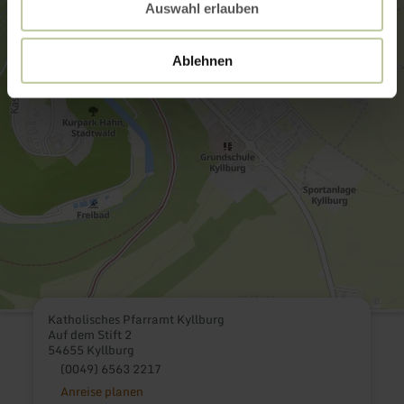
Auswahl erlauben
Ablehnen
Katholisches Pfarramt Kyllburg
Auf dem Stift 2
54655 Kyllburg
(0049) 6563 2217
Anreise planen