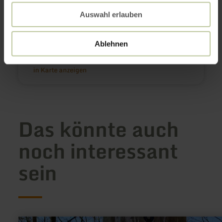
Niedermanderscheider Straße
54531 Manderscheid
Auswahl erlauben
(0049) 06572 4408
E-Mail
Ablehnen
Webseite
Anreise planen
in Karte anzeigen
Das könnte auch
noch interessant
sein
mehr