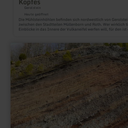
Kopfes
Gerolstein
Heute geöffnet
Die Mühlsteinhöhlen befinden sich nordwestlich von Gerolstei
zwischen den Stadtteilen Müllenborn und Roth. Wer wirklich t
Einblicke in das Innere der Vulkaneifel werfen will, für den ist 
Besuch der Mühlsteinhöhlen ein Muss.
mehr
erfahren
zu:
Rockeskyller
Kopf