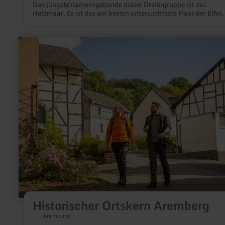
Das jüngste namensgebende dieser Dreiergruppe ist das
Holzmaar. Es ist das am besten untersuchteste Maar der Eifel.
mehr
erfahren
zu:
Historischer
Ortskern
Aremberg
Historischer Ortskern Aremberg
Aremberg