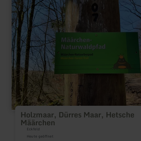
erfahren
zu:
Holzmaar,
Dürres
Maar,
Hetsche
Määrchen
Holzmaar, Dürres Maar, Hetsche
Määrchen
Eckfeld
Heute geöffnet