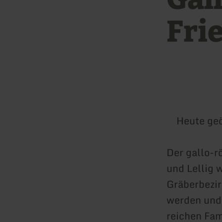
Fri
Heute geö
Der gallo-r
und Lellig 
Gräberbezir
werden und 
reichen Fam