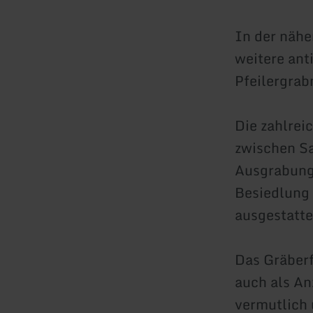
In der näh
weitere ant
Pfeilergrab
Die zahlrei
zwischen Sa
Ausgrabung
Besiedlung 
ausgestatte
Das Gräberf
auch als An
vermutlich 