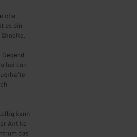
eiche
t es ein
 ähnelte.
ie Gegend
ie bei den
uerhafte
ich
ellig kann
der Antike
entrum das