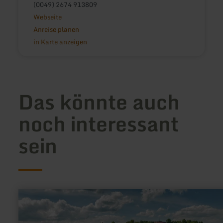
(0049) 2674 913809
Webseite
Anreise planen
in Karte anzeigen
Das könnte auch
noch interessant
sein
mehr
erfahren
zu:
Burg