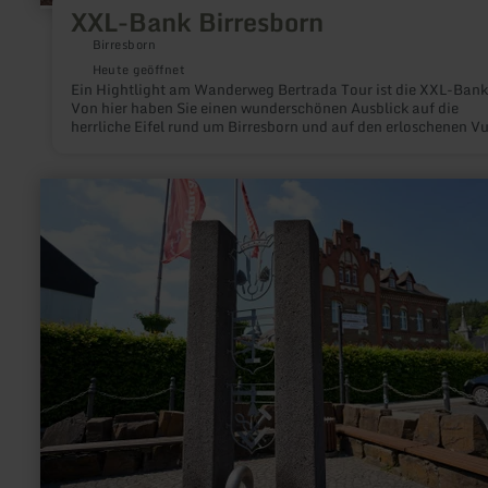
XXL-Bank Birresborn
Birresborn
Heute geöffnet
Ein Hightlight am Wanderweg Bertrada Tour ist die XXL-Bank
Von hier haben Sie einen wunderschönen Ausblick auf die
herrliche Eifel rund um Birresborn und auf den erloschenen V
Kalem.
mehr
erfahren
zu:
Adenauer
Zunftbrunnen