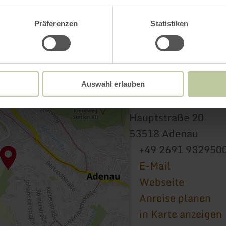
Präferenzen
Statistiken
Auswahl erlauben
Marienkapelle
Hauptstraße 20
53518 Adenau
+49 2691 932950
E-Mail
Webseite
Anreise planen
in Karte anzeigen