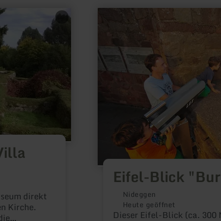
mehr
erfahren
zu:
Eifel-
Blick
"Burg
Nideggen"
illa
Eifel-Blick "Bu
Nideggen
useum direkt
Heute geöffnet
n Kirche.
Dieser Eifel-Blick (ca. 300
die