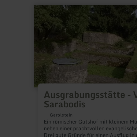
mehr
erfahren
zu:
Ausgrabungsstätte
-
Villa
Sarabodis
Ausgrabungsstätte - V
Sarabodis
Gerolstein
Ein römischer Gutshof mit kleinem M
neben einer prachtvollen evangelische
Drei gute Gründe für einen Ausflug in 