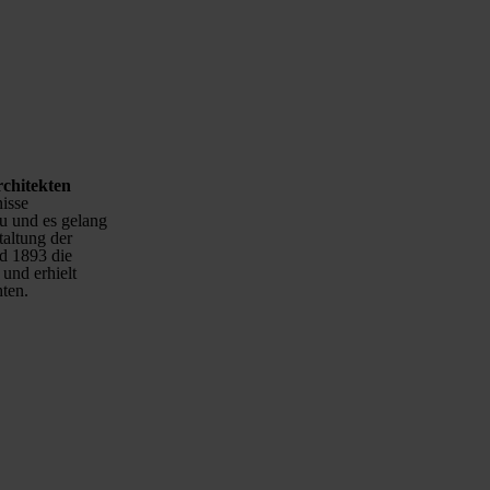
rchitekten
nisse
au und es gelang
altung der
nd 1893 die
und erhielt
ten.