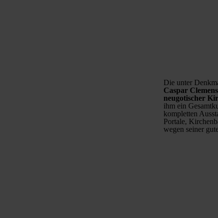
Die unter Denkma
Caspar Clemens
neugotischer Ki
ihm ein Gesamtku
kompletten Ausst
Portale, Kirchenb
wegen seiner gute