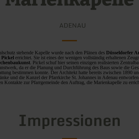
ADENAU
lschutz stehende Kapelle wurde nach den Plänen des
Düsseldorfer A
 Pickel
errichtet. Sie ist eines der wenigen vollständig erhaltenen Zeug
rchenbaukunst
. Pickel schuf hier seinen einzigen realisierten Zentralb
nstwerk, da er die Planung und Durchführung des Baus sowie die Gest
attung bestimmen konnte. Der Architekt hatte bereits zwischen 1890 u
änke und die Kanzel der Pfarrkirche St. Johannes in Adenau entworfen 
n Kontakte zur Pfarrgemeinde den Auftrag, die Marienkapelle zu errich
Impressionen