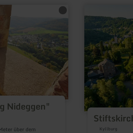
mehr
erfahren
zu:
Stiftskirche
Kyllburg
rg Nideggen"
Stiftskir
 Meter über dem
Kyllburg