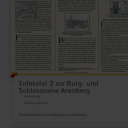
zur
Burg-
und
Schlossruine
Arenberg
Infotafel 2 zur Burg- und
Schlossruine Arenberg
Aremberg
Heute geöffnet
Eisenindustrie im Herzogtum Arenberg