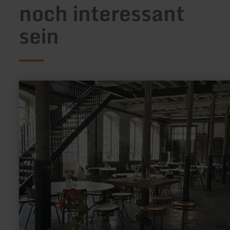
noch interessant
sein
mehr
erfahren
zu:
Gut
Nazareth
66