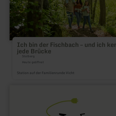
kenne
jede
Brücke
Ich bin der Fischbach – und ich ke
jede Brücke
Stolberg
Heute geöffnet
Station auf der Familienrunde Vicht
mehr
erfahren
zu:
E-
Bike
Ladestation
Tourist-
Information