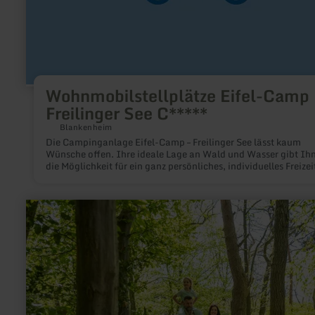
Wohnmobilstellplätze Eifel-Camp
Freilinger See C*****
Blankenheim
Die Campinganlage Eifel-Camp – Freilinger See lässt kaum
Wünsche offen. Ihre ideale Lage an Wald und Wasser gibt Ih
die Möglichkeit für ein ganz persönliches, individuelles Freizei
und Urlaubserlebnis – abseits vom Touristenrummel.
mehr
erfahren
zu:
Ich
bin
der
Fischbach
–
und
ich