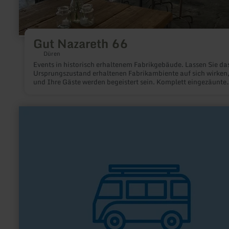
Gut Nazareth 66
Düren
Events in historisch erhaltenem Fabrikgebäude. Lassen Sie da
Ursprungszustand erhaltenen Fabrikambiente auf sich wirken,
und Ihre Gäste werden begeistert sein. Komplett eingezäunte
historische Industrieanlage (ehemalige Tuchfabrik) mit
ausreichend Parkplätzen, eigener Zufahrt mit Toranlage.
mehr
erfahren
zu:
Wohnmobilstellplätze
Eifel-
Camp
Freilinger
See
C*****