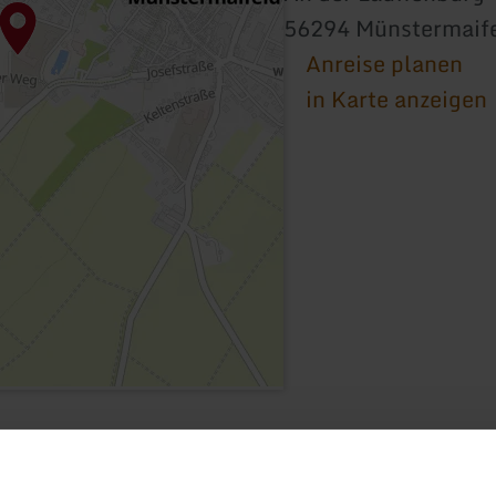
56294 Münstermaif
Anreise planen
in Karte anzeigen