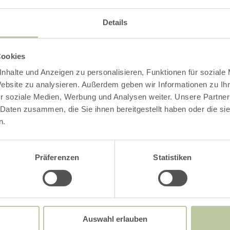
könnte auch noch
ressant sein
Details
Cookies
nhalte und Anzeigen zu personalisieren, Funktionen für soziale
Website zu analysieren. Außerdem geben wir Informationen zu I
mehr
r soziale Medien, Werbung und Analysen weiter. Unsere Partner
erfahren
 Daten zusammen, die Sie ihnen bereitgestellt haben oder die s
zu:
Mariensäule
n.
Oberbettingen
Präferenzen
Statistiken
Auswahl erlauben