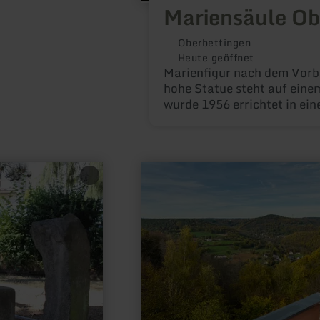
Mariensäule Ob
Oberbettingen
Heute geöffnet
Marienfigur nach dem Vorbi
hohe Statue steht auf eine
wurde 1956 errichtet in ei
Gemeinschaftsprojekt der 
Vereine und Steinmetze.
mehr
erfahren
zu:
Eifel-
Blick
"Nideggen
Jugendherberge"