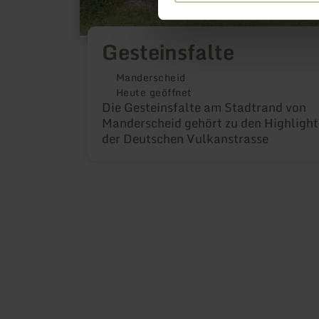
Gesteinsfalte
Manderscheid
Heute geöffnet
Die Gesteinsfalte am Stadtrand von
Manderscheid gehört zu den Highlight
der Deutschen Vulkanstrasse