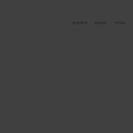
gen
ringen
BUCHEN
SUCHE
MENÜ