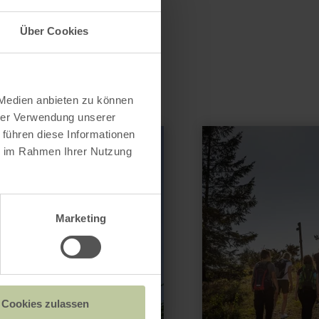
Über Cookies
 Medien anbieten zu können
hrer Verwendung unserer
mehr
 führen diese Informationen
erfahren
ie im Rahmen Ihrer Nutzung
zu:
Weiselstein-
Aussichtsturm
Marketing
Cookies zulassen