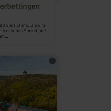
erbettingen
ld aus Fatima. Die 2 m
m 6 m hohen Sockel und
nem
Oberbettinger Bürger,