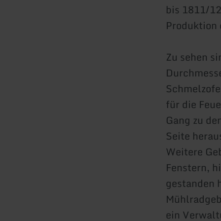
bis 1811/1
Produktion 
Zu sehen s
Durchmesser
Schmelzofe
für die Feu
Gang zu den
Seite heraus
Weitere Geb
Fenstern, h
gestanden h
Mühlradgebä
ein Verwal