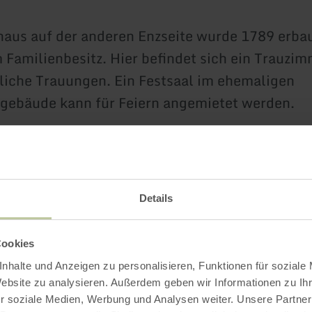
aus auf der anderen Enzseite wurde 1789 erbau
m Familienbesitz. Hier befindet sich ein Trauzim
iche Trauungen. Ein Festsaal im ehemaligen
sgebäude kann für Feiern angemietet werden.
Weitere Infos
Details
Cookies
nhalte und Anzeigen zu personalisieren, Funktionen für soziale
gszeiten
Website zu analysieren. Außerdem geben wir Informationen zu I
r soziale Medien, Werbung und Analysen weiter. Unsere Partner