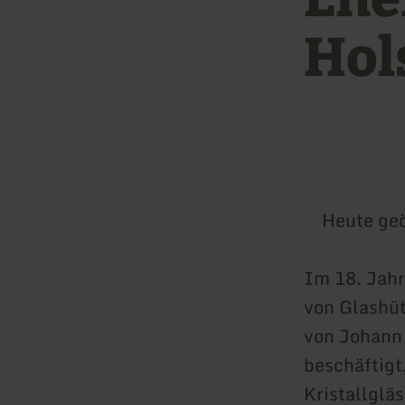
Hol
Heute geö
Im 18. Jahr
von Glashü
von Johann 
beschäftigt
Kristallglä