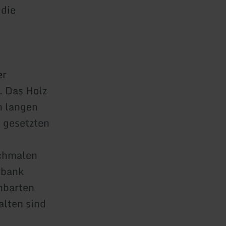
 die
er
. Das Holz
n langen
 gesetzten
schmalen
rbank
hbarten
alten sind