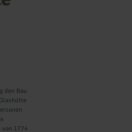
ng den Bau
Glashütte
Personen
le
n von 1774