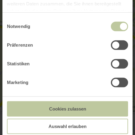
weiteren Daten zusammen, die Sie ihnen bereitgestellt
haben oder die sie im Rahmen Ihrer Nutzung der Dienste
gesammelt haben.
Einwilligungsauswahl
Notwendig
Präferenzen
Statistiken
Marketing
Cookies zulassen
Landesburg Zülpich
Mühlenberg 10
53909 Zülpich
Auswahl erlauben
Planifier votre arrivée