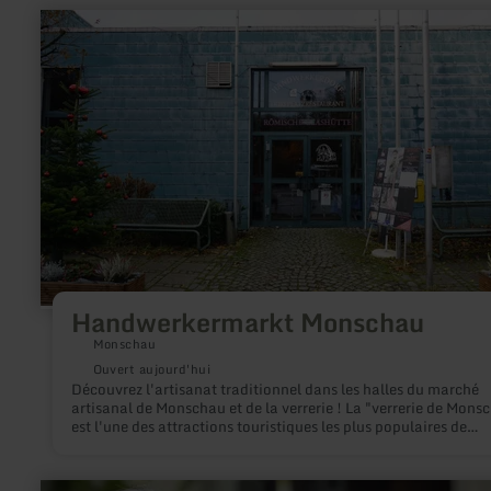
en
savoir
plus
sur
:
Handwerkermarkt
Monschau
Handwerkermarkt Monschau
Monschau
Ouvert aujourd'hui
Découvrez l'artisanat traditionnel dans les halles du marché
artisanal de Monschau et de la verrerie ! La "verrerie de Mons
est l'une des attractions touristiques les plus populaires de
Monschau.
en