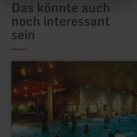
Das könnte auch
noch interessant
sein
mehr
erfahren
zu:
Kurparksauna
Natur
pur