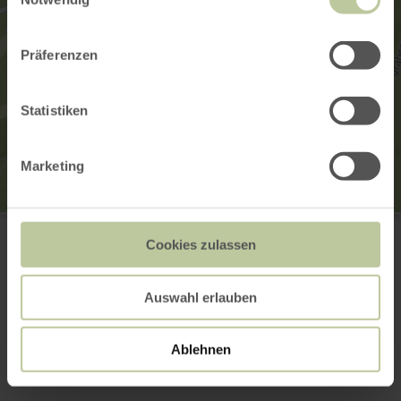
Präferenzen
Statistiken
Marketing
Kurarzt Praxis P. Shenkov
Kurfürstenstr. 32
Cookies zulassen
56864 Bad Bertrich
+49 2677 910000
Anreise planen
Auswahl erlauben
in Karte anzeigen
Ablehnen