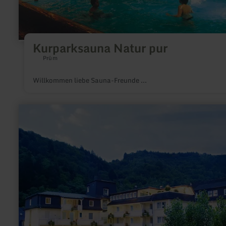
Kurparksauna Natur pur
Prüm
Willkommen liebe Sauna-Freunde ...
mehr
erfahren
zu:
Mosel-
Eifel-
Klinik,
Bad
Bertrich