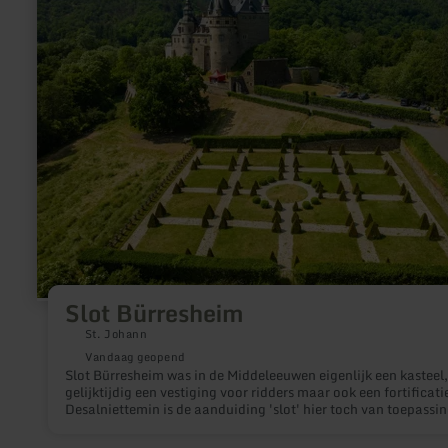
Bürresheim
Slot Bürresheim
St. Johann
Vandaag geopend
Slot Bürresheim was in de Middeleeuwen eigenlijk een kasteel,
gelijktijdig een vestiging voor ridders maar ook een fortificati
Desalniettemin is de aanduiding 'slot' hier toch van toepassin
want het prachtige interieur van dit Rheinische woonkasteel l
bezoekers dromen over vergane tijden en Assepoester.