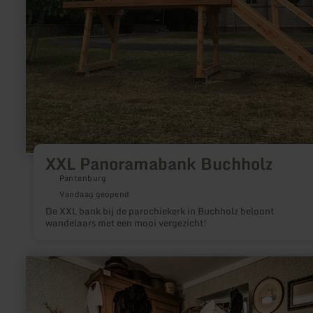
XXL Panoramabank Buchholz
Pantenburg
Vandaag geopend
De XXL bank bij de parochiekerk in Buchholz beloont
wandelaars met een mooi vergezicht!
meer
informatie
over:
Heimatmuseum
"Christinas