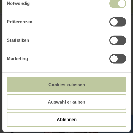
Notwendig
Kuckucksley
Oleftalweg
Präferenzen
53937 Schleiden-Olef
Aankomst plannen
Op kaart weergeven
Statistiken
Marketing
Dit kan ook
interessant zijn
Cookies zulassen
Auswahl erlauben
meer
Ablehnen
informatie
over:
Adenauer