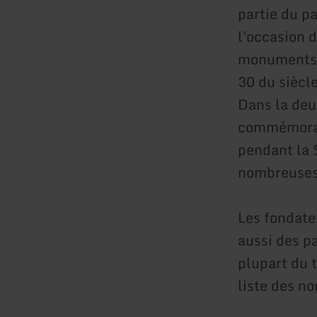
partie du p
l'occasion 
monuments a
30 du siècl
Dans la deu
commémorati
pendant la 
nombreuses 
Les fondate
aussi des p
plupart du 
liste des n