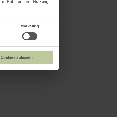
ie im Rahmen Ihrer Nutzung
és sur le
Marketing
e victimes à
 un grand
ts a été
mune.
Cookies zulassen
on y