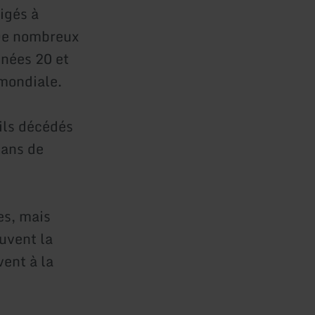
igés à
 De nombreux
nées 20 et
mondiale.
ils décédés
dans de
es, mais
uvent la
vent à la