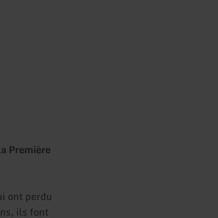
la Première
i ont perdu
s, ils font