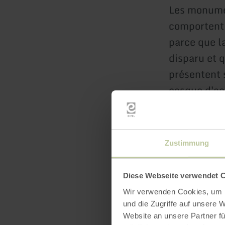
Les monumen
comportent
parce que l
disparu et q
présentent s
casque d'ac
au casque d'
chêne sur l
Zustimmung
Le monument
professeur 
Diese Webseite verwendet 
qui a dirig
Wir verwenden Cookies, um I
und die Zugriffe auf unsere 
Il rend hom
Website an unsere Partner fü