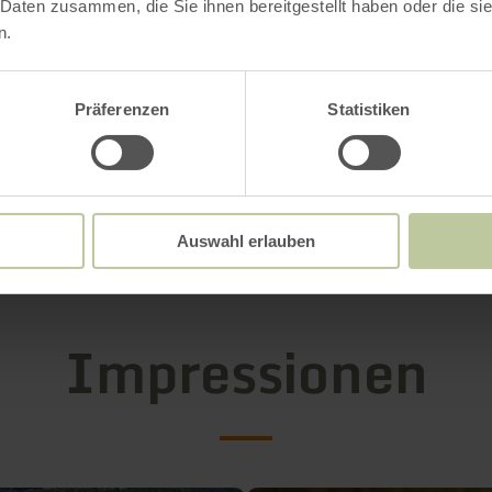
 Daten zusammen, die Sie ihnen bereitgestellt haben oder die s
gbaugeschichte" - Anmeldung bei Rolf Stoll 0
n.
Präferenzen
Statistiken
ut lohnenswert ist ein kleiner Abstecher zum
Kl
rtskirche Maria Martental
.
Auswahl erlauben
Impressionen