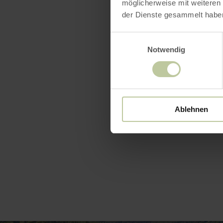
möglicherweise mit weiteren
Schieferber
der Dienste gesammelt habe
9343224.
Einwilligungsauswahl
Notwendig
Tipp:
Absol
der
Wallfah
Ablehnen