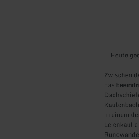
Heute geö
Zwischen de
das
beeindr
Dachschief
Kaulenbacht
in einem de
Leienkaul d
Rundwanderw