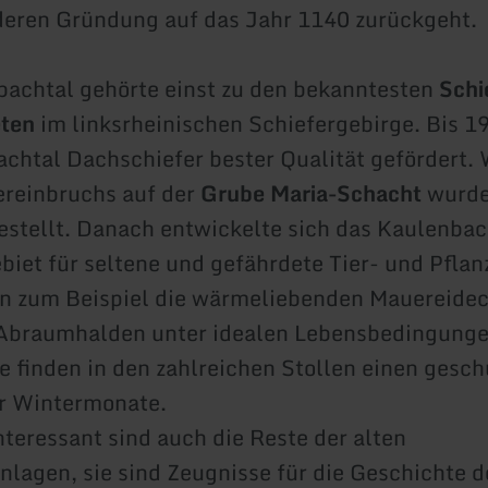
deren Gründung auf das Jahr 1140 zurückgeht.
achtal gehörte einst zu den bekanntesten
Schi
eten
im linksrheinischen Schiefergebirge. Bis 
chtal Dachschiefer bester Qualität gefördert.
ereinbruchs auf der
Grube Maria-Schacht
wurde
estellt. Danach entwickelte sich das Kaulenba
iet für seltene und gefährdete Tier- und Pflan
n zum Beispiel die wärmeliebenden Mauereidec
Abraumhalden unter idealen Lebensbedingung
 finden in den zahlreichen Stollen einen gesch
r Wintermonate.
nteressant sind auch die Reste der alten
lagen, sie sind Zeugnisse für die Geschichte d