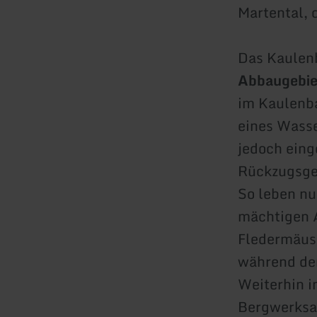
Martental, 
Das Kaulenb
Abbaugebi
im Kaulenba
eines Wass
jedoch eing
Rückzugsgeb
So leben nu
mächtigen 
Fledermäuse
während de
Weiterhin i
Bergwerksan