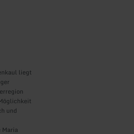
nkaul liegt
iger
erregion
Möglichkeit
ch und
 Maria