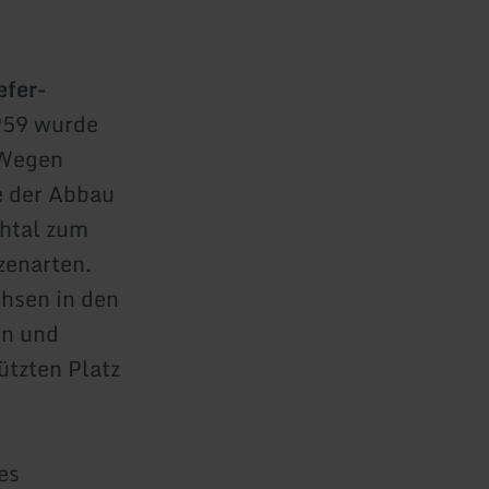
efer-
1959 wurde
 Wegen
 der Abbau
chtal zum
zenarten.
hsen in den
en und
ützten Platz
es