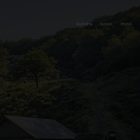
gen
ringen
BUCHEN
SUCHE
MENÜ