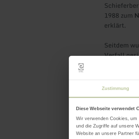
Schieferber
1988 zum
N
erklärt.
Seitdem wu
Verfall ges
Schieferha
Info-Tafeln
Grundrisse 
Zustimmung
Bergmannssp
wurde, gebe
Diese Webseite verwendet 
2016 einge
Wir verwenden Cookies, um I
Nutzen Sie
und die Zugriffe auf unsere 
sachkundig
Website an unsere Partner fü