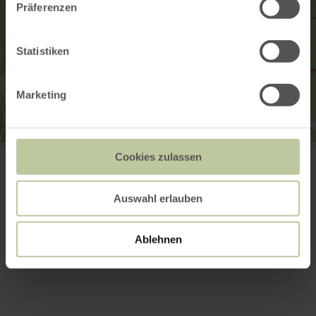
Präferenzen
Statistiken
Marketing
Eifel Blick - Schüller
Cookies zulassen
Naturschutzgebiet Steinbüchel
54586 Schüller
+49 6591 133200
Auswahl erlauben
E-Mail
Webseite
Ablehnen
Anreise planen
in Karte anzeigen