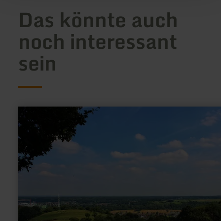
Das könnte auch
noch interessant
sein
mehr
erfahren
zu:
Eifel-
Blick
"Hemgenberg"