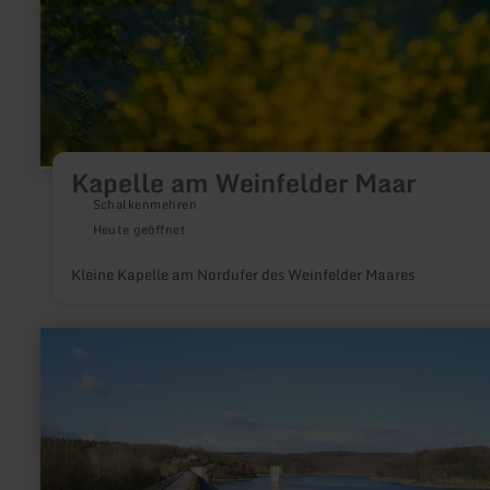
Kapelle am Weinfelder Maar
Schalkenmehren
Heute geöffnet
Kleine Kapelle am Nordufer des Weinfelder Maares
mehr
erfahren
zu:
Wehebachtalsperre