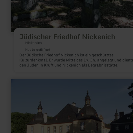
Jüdischer Friedhof Nickenich
Nickenich
Heute geöffnet
Der Jüdische Friedhof Nickenich ist ein geschütztes
Kulturdenkmal. Er wurde Mitte des 19. Jh. angelegt und dient
den Juden in Kruft und Nickenich als Begräbnisstätte.
mehr
erfahren
zu:
Schloss
Eicks