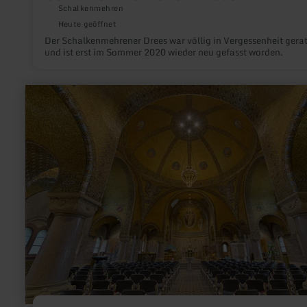
Schalkenmehren
Heute geöffnet
Der Schalkenmehrener Drees war völlig in Vergessenheit gera
und ist erst im Sommer 2020 wieder neu gefasst worden.
mehr
erfahren
zu:
Erlöserkirche
Gerolstein