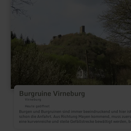
Virneburg
Burgruine Virneburg
Virneburg
Heute geöffnet
Burgen und Burgruinen sind immer beeindruckend und hier ist
schon die Anfahrt. Aus Richtung Mayen kommend, muss zuers
eine kurvenreiche und steile Gefällstrecke bewältigt werden, 
man mit einem imposanten Anblick der Burgruine Virneburg