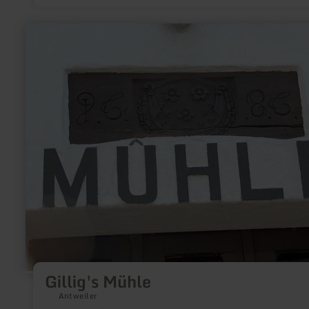
mehr
erfahren
zu:
Gillig's
Mühle
Gillig's Mühle
Antweiler