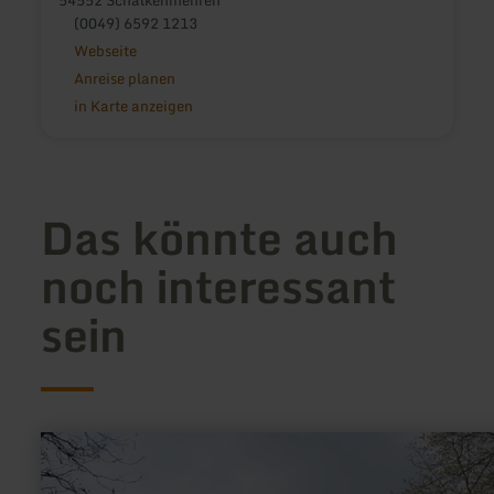
54552 Schalkenmehren
(0049) 6592 1213
Webseite
Anreise planen
in Karte anzeigen
Das könnte auch
noch interessant
sein
mehr
erfahren
zu:
Burgruine