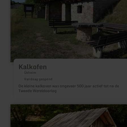
Kalkofen
Üxheim
Vandaag geopend
De kleine kalkoven was ongeveer 500 jaar actief tot na de
Tweede Wereldoorlog
meer
informatie
over:
Blümchesauhütte