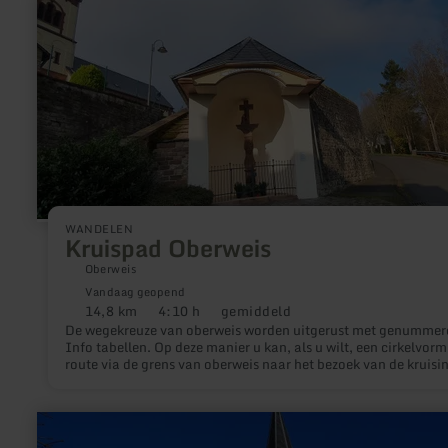
informatie
over:
Kruispad
Oberweis
WANDELEN
Kruispad Oberweis
Oberweis
Vandaag geopend
14,8 km
4:10 h
gemiddeld
Afstand:
Duur:
Moeilijkheidsgraad:
De wegekreuze van oberweis worden uitgerust met genummer
Info tabellen. Op deze manier u kan, als u wilt, een cirkelvorm
route via de grens van oberweis naar het bezoek van de kruisi
Begin om de kirchentreppe het kerkhof werd, de endpunktist d
oude rectory. Maar natuurlijk, u kunt ook gezien de verschille
kruisingen afzonderlijk. De weg omvat 12 stations en heeft ee
meer
lengte van ongeveer 14 km ingezet.
informatie