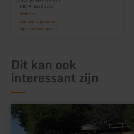
54552 Schalkenmehren
(0049) 6592 1213
Website
Aankomst plannen
Op kaart weergeven
Dit kan ook
interessant zijn
meer
informatie
over:
Kalkofen