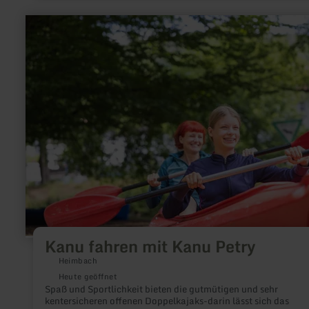
mehr
erfahren
zu:
Kanu
fahren
mit
Kanu
Petry
Kanu fahren mit Kanu Petry
Heimbach
Heute geöffnet
Spaß und Sportlichkeit bieten die gutmütigen und sehr
kentersicheren offenen Doppelkajaks-darin lässt sich das