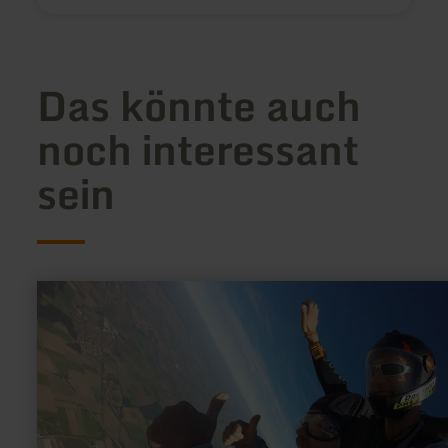
Das könnte auch
noch interessant
sein
mehr
erfahren
zu:
Tandemspringen