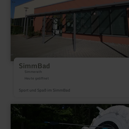
SimmBad
Simmerath
Heute geöffnet
Sport und Spaß im SimmBad
mehr
erfahren
zu:
Bogenschießen