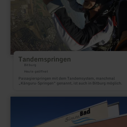
Tandemspringen
Bitburg
Heute geöffnet
Passagierspringen mit dem Tandemsystem, manchmal
„Känguru-Springen“ genannt, ist auch in Bitburg möglich.
mehr
erfahren
zu:
SimmBad