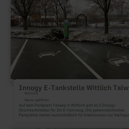
Tankstelle
Wittlich
Talweg
Innogy E-Tankstelle Wittlich Tal
Wittlich
Heute geöffnet
Auf dem Parkplatz Talweg in Wittlich gibt es 2 Innogy
Stromtankstellen für Ihr E-Fahrzeug. Die gekennzeichneten
Parkplätze stehen ausschließlich für Elektroautos zur Verfügu
In der Zeit der Aufladung sind die Parkplätze kostenfrei.