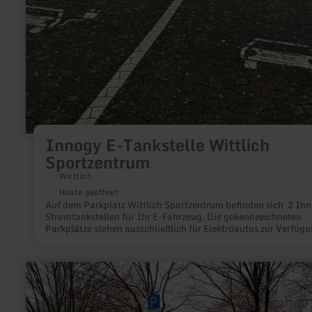
Innogy E-Tankstelle Wittlich
Sportzentrum
Wittlich
Heute geöffnet
Auf dem Parkplatz Wittlich Sportzentrum befinden sich 2 In
Stromtankstellen für Ihr E-Fahrzeug. Die gekennzeichneten
Parkplätze stehen ausschließlich für Elektroautos zur Verfügu
Die Parkplätze sind kostenfrei.
mehr
erfahren
zu:
Innogy
E-