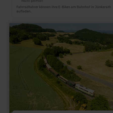
Heute geöffnet
Fahrradfahrer können ihre E-Bikes am Bahnhof in Jünkerath
aufladen.
mehr
erfahren
zu:
Vulkan-
Express