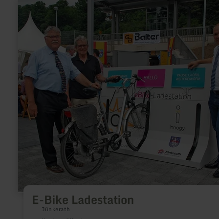
mehr
erfahren
zu:
E-
Bike
Ladestation
E-Bike Ladestation
Jünkerath