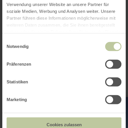
0049 6571 146624
Verwendung unserer Website an unsere Partner für
E-mail
soziale Medien, Werbung und Analysen weiter. Unsere
Aankomst plannen
Partner führen diese Informationen möglicherweise mit
Op kaart weergeven
weiteren Daten zusammen, die Sie ihnen bereitgestellt
haben oder die sie im Rahmen Ihrer Nutzung der Dienste
gesammelt haben.
Einwilligungsauswahl
Notwendig
Dit kan ook
Präferenzen
interessant zijn
Statistiken
meer
Marketing
informatie
over:
CFL
Bus-
en
Cookies zulassen
treinstation