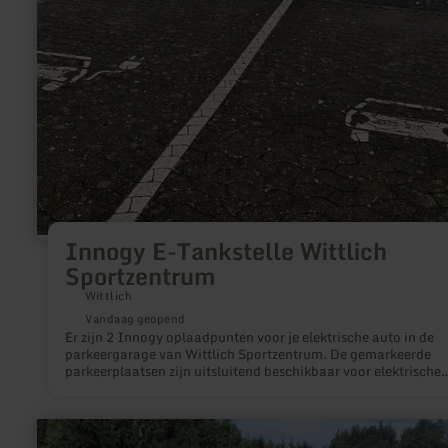
Innogy E-Tankstelle Wittlich
Sportzentrum
Wittlich
Vandaag geopend
Er zijn 2 Innogy oplaadpunten voor je elektrische auto in de
parkeergarage van Wittlich Sportzentrum. De gemarkeerde
parkeerplaatsen zijn uitsluitend beschikbaar voor elektrische
auto's. De parkeerplaatsen zijn gratis.
meer
informatie