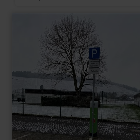
meer
informatie
over:
Innogy
E-
Tankstelle
Wittlich
Sportzentrum