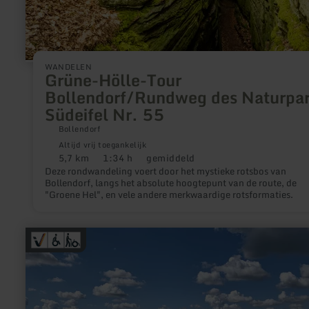
WANDELEN
Grüne-Hölle-Tour
Bollendorf/Rundweg des Naturpa
Südeifel Nr. 55
Bollendorf
Altijd vrij toegankelijk
5,7 km
1:34 h
gemiddeld
Afstand:
Duur:
Moeilijkheidsgraad:
Deze rondwandeling voert door het mystieke rotsbos van
Bollendorf, langs het absolute hoogtepunt van de route, de
"Groene Hel", en vele andere merkwaardige rotsformaties.
meer
informatie
over:
Barrièrevrij
uitkijkpunt
bij
de