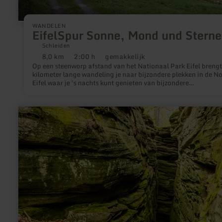
WANDELEN
EifelSpur Sonne, Mond und Sterne
Schleiden
8,0 km
2:00 h
gemakkelijk
Afstand:
Duur:
Moeilijkheidsgraad:
Op een steenworp afstand van het Nationaal Park Eifel brengt
kilometer lange wandeling je naar bijzondere plekken in de N
Eifel waar je 's nachts kunt genieten van bijzondere
natuurbelevenissen.
meer
informatie
over:
Grüne-
Hölle-
Tour
Bollendorf/Rundweg
des
Naturpark
Südeifel
Nr.
55