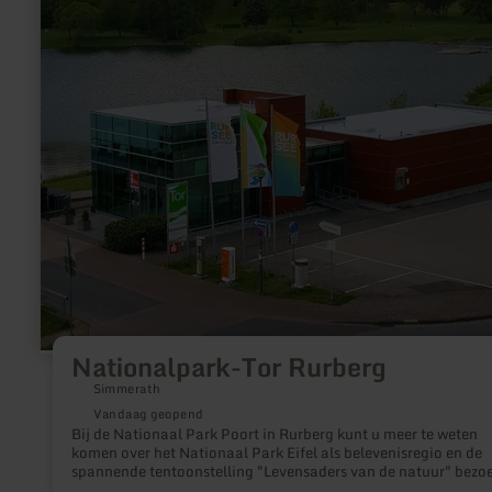
over:
Nationalpark-
Tor
Rurberg
Nationalpark-Tor Rurberg
Simmerath
Vandaag geopend
Bij de Nationaal Park Poort in Rurberg kunt u meer te weten
komen over het Nationaal Park Eifel als belevenisregio en de
spannende tentoonstelling "Levensaders van de natuur" bezo