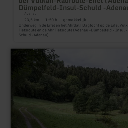
der Vulkan-Radroute-Eifel (Adena
Dümpelfeld-Insul-Schuld -Adena
Adenau
23,5 km
1:50 h
gemakkelijk
Afstand:
Duur:
Moeilijkheidsgraad:
Onderweg in de Eifel en het Ahrdal | Dagtocht op de Eifel Vul
Fietsroute en de Ahr Fietsroute (Adenau -Dümpelfeld - Insul -
Schuld -Adenau)
meer
informatie
over:
EifelSpur
Sonne,
Mond
und
Sterne