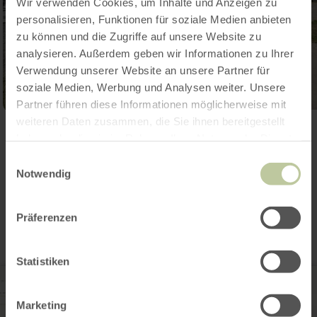
Wir verwenden Cookies, um Inhalte und Anzeigen zu
personalisieren, Funktionen für soziale Medien anbieten
zu können und die Zugriffe auf unsere Website zu
analysieren. Außerdem geben wir Informationen zu Ihrer
Verwendung unserer Website an unsere Partner für
soziale Medien, Werbung und Analysen weiter. Unsere
Partner führen diese Informationen möglicherweise mit
weiteren Daten zusammen, die Sie ihnen bereitgestellt
Galerij openen
haben oder die sie im Rahmen Ihrer Nutzung der Dienste
gesammelt haben.
Einwilligungsauswahl
Notwendig
Contact
Präferenzen
Statistiken
Marketing