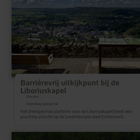
Liboriuskapel
Barrièrevrij uitkijkpunt bij de
Liboriuskapel
Ernzen
Vandaag geopend
Het drempelvrije platform voor de Liboriuskapel biedt een
prachtig uitzicht op de Luxemburgse stad Echternach.
meer
informatie