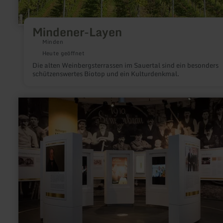
Mindener-Layen
Minden
Heute geöffnet
Die alten Weinbergsterrassen im Sauertal sind ein besonders
schützenswertes Biotop und ein Kulturdenkmal.
mehr
erfahren
zu:
Bitburger
Erlebniswelt