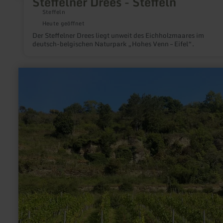
Steffelner Drees - Steffeln
Steffeln
Heute geöffnet
Der Steffelner Drees liegt unweit des Eichholzmaares im
deutsch-belgischen Naturpark „Hohes Venn – Eifel“.
mehr
erfahren
zu:
Mindener-
Layen