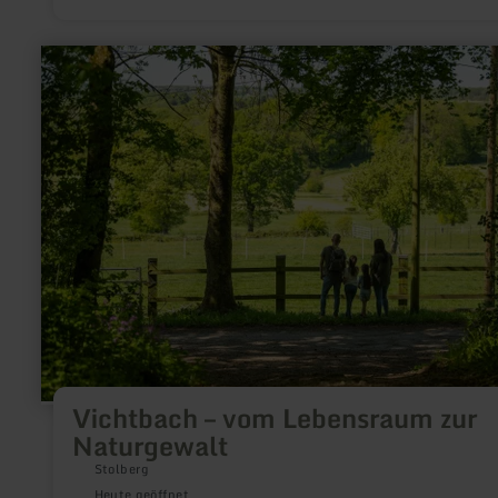
mehr
erfahren
zu:
Vichtbach
–
vom
Lebensraum
zur
Naturgewalt
Vichtbach – vom Lebensraum zur
Naturgewalt
Stolberg
Heute geöffnet