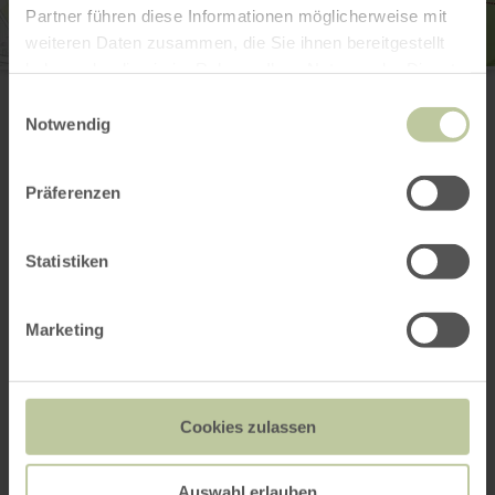
Partner führen diese Informationen möglicherweise mit
weiteren Daten zusammen, die Sie ihnen bereitgestellt
haben oder die sie im Rahmen Ihrer Nutzung der Dienste
Heimbach Tourismus e.V.
gesammelt haben.
Brementhaler Straße 38
Einwilligungsauswahl
52396 Heimbach
Notwendig
E-Mail
Webseite
Anreise planen
Präferenzen
in Karte anzeigen
Statistiken
Das könnte auch
Marketing
noch interessant
sein
Cookies zulassen
Auswahl erlauben