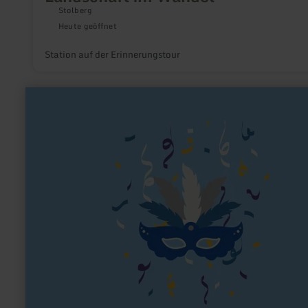
Stolberg
Heute geöffnet
Station auf der Erinnerungstour
mehr
erfahren
zu:
Karnevalsgesellschaft
"Blau-
Gold"
Weilerswist
1970
e.V.