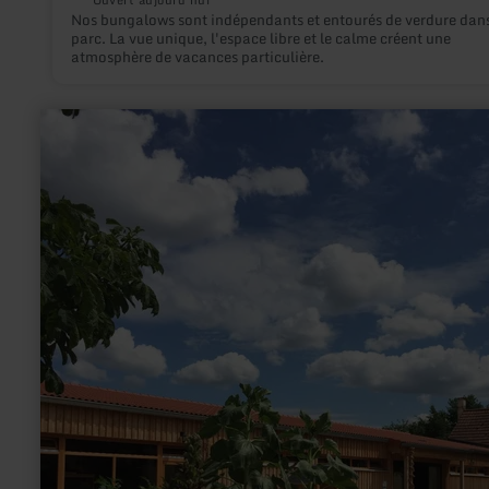
Nos bungalows sont indépendants et entourés de verdure dans
parc. La vue unique, l'espace libre et le calme créent une
atmosphère de vacances particulière.
en
savoir
plus
sur
:
Demeterhof
Breit
Wittlich
-
Hofladen
&amp;
Käserei