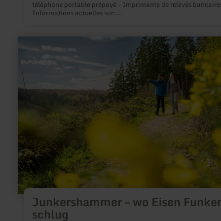
téléphone portable prépayé - Imprimante de relevés bancaire
Informations actuelles sur:
https://www.kskmayen.de/de/home/service/filiale-haben.ht
n=true&stref=service_links#details/9790
en
savoir
plus
sur
:
Junkershammer
–
wo
Eisen
Funken
schlug
Junkershammer – wo Eisen Funke
schlug