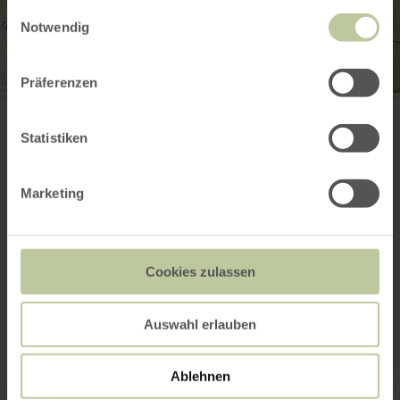
gesammelt haben.
Einwilligungsauswahl
Notwendig
Präferenzen
Heimbach Tourismus e.V.
Brementhaler Straße 38
52396 Heimbach
Statistiken
E-mail
Planifier votre arrivée
Marketing
Afficher sur la carte
Cookies zulassen
Cela pourrait
également vous
Auswahl erlauben
intéresser
Ablehnen