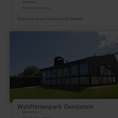
Stolberg
Ouvert aujourd'hui
Station sur le tour historique de Zweifall
en
savoir
plus
sur
:
Waldferienpark
Gerolstein
Waldferienpark Gerolstein
Gerolstein
Ouvert aujourd'hui