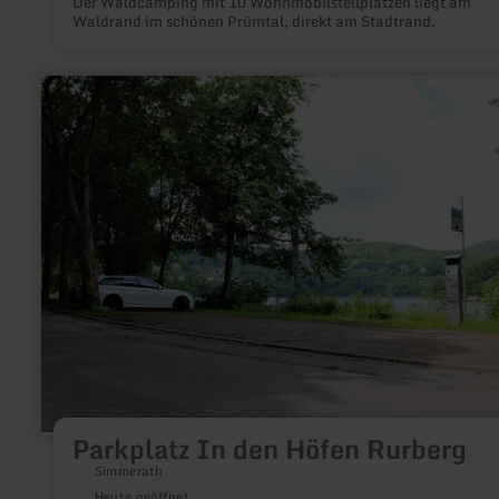
Der Waldcamping mit 10 Wohnmobilstellplätzen liegt am
Waldrand im schönen Prümtal, direkt am Stadtrand.
mehr
erfahren
zu:
Parkplatz
In
den
Höfen
Rurberg
Parkplatz In den Höfen Rurberg
Simmerath
Heute geöffnet