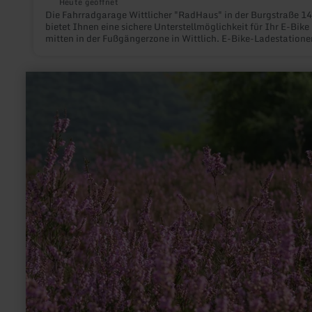
Heute geöffnet
Die Fahrradgarage Wittlicher "RadHaus" in der Burgstraße 14
bietet Ihnen eine sichere Unterstellmöglichkeit für Ihr E-Bike
mitten in der Fußgängerzone in Wittlich. E-Bike-Ladestatione
Schlauchautomat und Servicestation sowie abschließbare Sp
runden das Angebot ab. Nutzen Sie diese Möglichkeit.
mehr
erfahren
zu:
Touristik-
Büro
Vordereifel