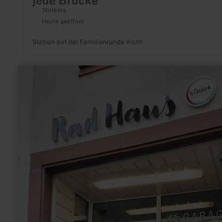
Stolberg
Heute geöffnet
Station auf der Familienrunde Vicht
mehr
erfahren
zu:
Radgarage
Wittlicher
"RadHaus"