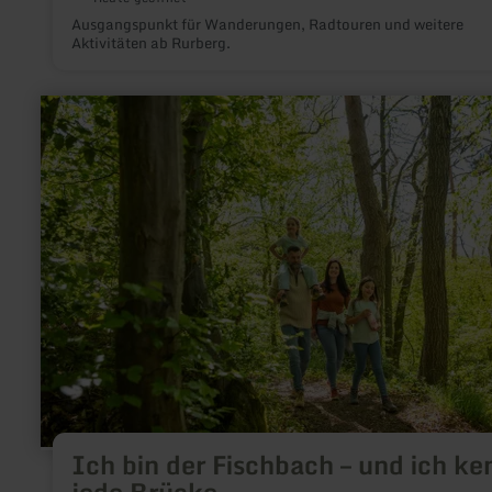
Ausgangspunkt für Wanderungen, Radtouren und weitere
Aktivitäten ab Rurberg.
mehr
erfahren
zu:
Ich
bin
der
Fischbach
–
und
ich
kenne
jede
Brücke
Ich bin der Fischbach – und ich ke
jede Brücke