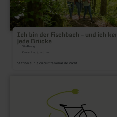
jede
Brücke
Ich bin der Fischbach – und ich ke
jede Brücke
Stolberg
Ouvert aujourd'hui
Station sur le circuit familial de Vicht
en
savoir
plus
sur
:
E-
Bike
Ladestation
Tourist-
Information