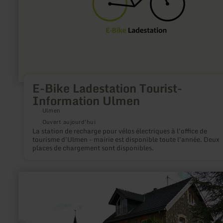
Ulmen
E-Bike Ladestation Tourist-
Information Ulmen
Ulmen
Ouvert aujourd'hui
La station de recharge pour vélos électriques à l'office de
tourisme d'Ulmen - mairie est disponible toute l'année. Deux
places de chargement sont disponibles.
en
savoir
plus
sur
:
Ortsgemeinde
Lind