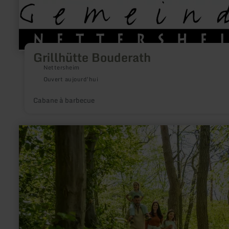
Grillhütte Bouderath
Nettersheim
Ouvert aujourd'hui
Cabane à barbecue
en
savoir
plus
sur
:
Ich
bin
der
Fischbach
–
und
ich
kenne