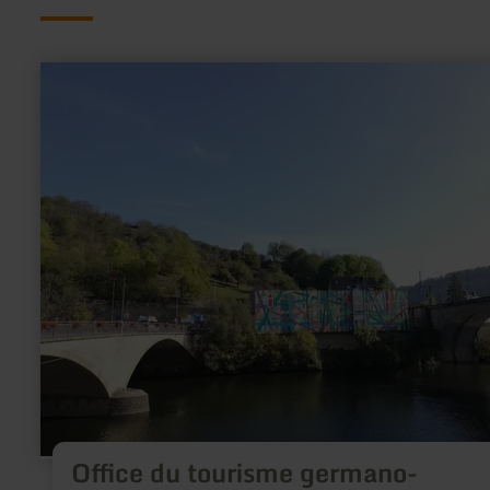
en
savoir
plus
sur
:
Office
du
tourisme
germano-
luxembourgeois
Office du tourisme germano-