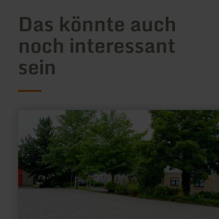
Das könnte auch
noch interessant
sein
mehr
erfahren
zu:
Wanderparkplatz
Dorfplatz
Strauch