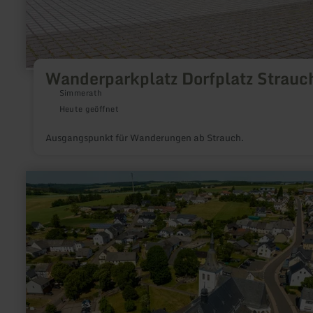
Wanderparkplatz Dorfplatz Strauc
Simmerath
Heute geöffnet
Ausgangspunkt für Wanderungen ab Strauch.
mehr
erfahren
zu:
Campingplatz
Bleialf