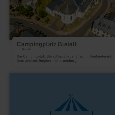
Campingplatz Bleialf
Bleialf
Der Campingplatz Bleialf liegt in der Eifel, im Dreiländereck
Deutschland, Belgien und Luxemburg.
mehr
erfahren
zu:
Mahlbergs
Garten