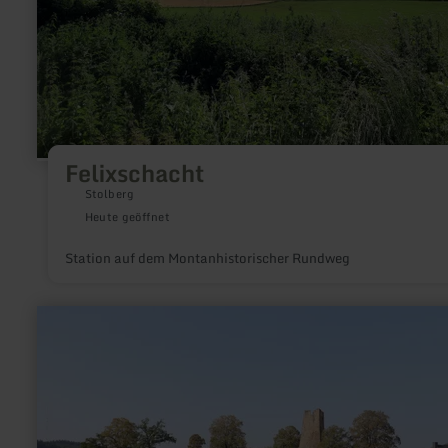
Felixschacht
Stolberg
Heute geöffnet
Station auf dem Montanhistorischer Rundweg
mehr
erfahren
zu:
Audiotour
Historisches
Dasburg