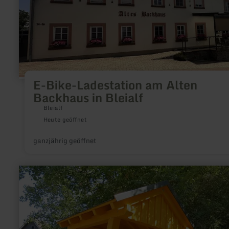
E-Bike-Ladestation am Alten
Backhaus in Bleialf
Bleialf
Heute geöffnet
ganzjährig geöffnet
mehr
erfahren
zu:
Startpunkt
Bergzeitfahren:
Stoppomat
Col
de