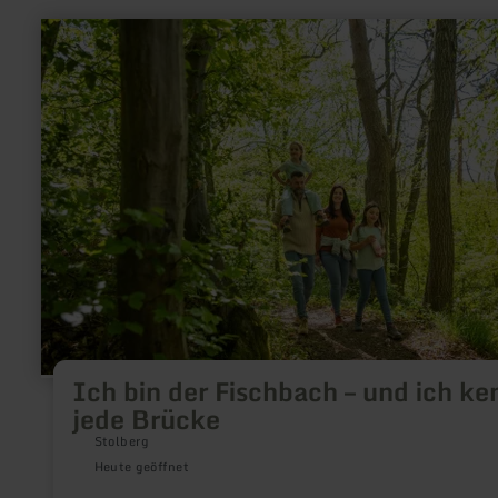
mehr
erfahren
zu:
Ich
bin
der
Fischbach
–
und
ich
kenne
jede
Brücke
Ich bin der Fischbach – und ich ke
jede Brücke
Stolberg
Heute geöffnet