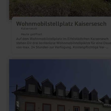
Wohnmobilstellplatz Kaisersesch
Kaisersesch
Heute geöffnet
Auf dem Wohnmobilstellplatz im Eifelstädtchen Kaisersesch
stehen Dir drei kostenlose Wohnmobilstellplätze für eine Dau
von max. 24 Stunden zur Verfügung. Kostenpflichtige Ver-
und Entsorgungseinrichtungen stehen am Wohnmobilstellplat
Verfügung.
mehr
erfahren
zu:
E-
Bike-
Ladestation
am
Alten
Backhaus
in
Bleialf