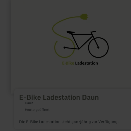
mehr
erfahren
zu:
E-
Bike
Ladestation
Daun
E-Bike Ladestation Daun
Daun
Heute geöffnet
Die E-Bike Ladestation steht ganzjährig zur Verfügung.