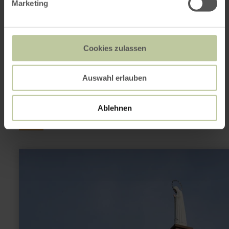
Marketing
Das könnte auch
Cookies zulassen
noch interessant
Auswahl erlauben
sein
Ablehnen
mehr
erfahren
zu:
Mariensäule
Oberbettingen