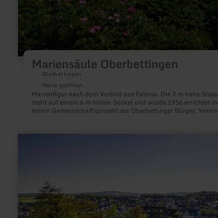
Mariensäule Oberbettingen
Oberbettingen
Heute geöffnet
Marienfigur nach dem Vorbild aus Fatima. Die 2 m hohe Stat
steht auf einem 6 m hohen Sockel und wurde 1956 errichtet in
einem Gemeinschaftsprojekt der Oberbettinger Bürger, Verei
und Steinmetze.
mehr
erfahren
zu:
Burgruine
Ulmen