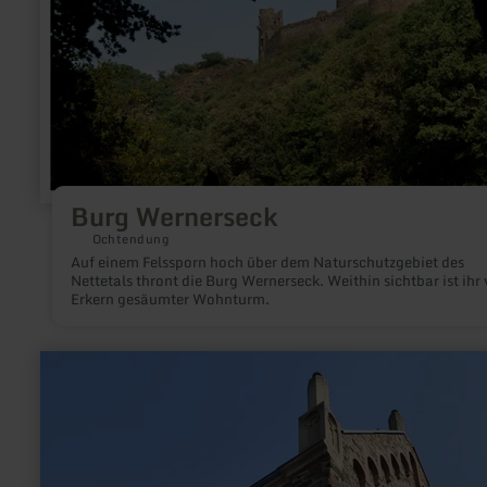
Burg Wernerseck
Ochtendung
Auf einem Felssporn hoch über dem Naturschutzgebiet des
Nettetals thront die Burg Wernerseck. Weithin sichtbar ist ihr
Erkern gesäumter Wohnturm.
mehr
erfahren
zu:
Ehemalige
Synagoge