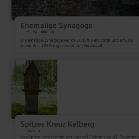
Ehemalige Synagoge
Münstermaifeld
Die einstige Synagoge wurde 1885/86 errichtet und am 10.
November 1938 angezündet und verwüstet.
mehr
erfahren
zu:
Spitzes
Kreuz
Kelberg
Spitzes Kreuz Kelberg
Kelberg
Das Spitze Kreuz ist ein Votivkreuz (Gelöbniskreuz). Es wurde