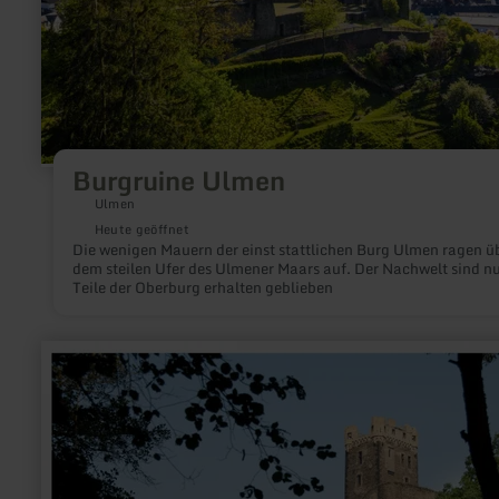
Burgruine Ulmen
Ulmen
Heute geöffnet
Die wenigen Mauern der einst stattlichen Burg Ulmen ragen ü
dem steilen Ufer des Ulmener Maars auf. Der Nachwelt sind n
Teile der Oberburg erhalten geblieben
mehr
erfahren
zu:
Burg
Wernerseck