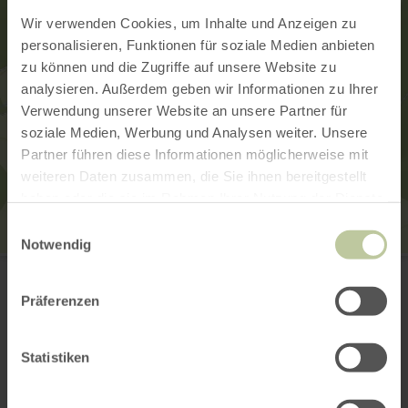
Wir verwenden Cookies, um Inhalte und Anzeigen zu
personalisieren, Funktionen für soziale Medien anbieten
zu können und die Zugriffe auf unsere Website zu
analysieren. Außerdem geben wir Informationen zu Ihrer
Verwendung unserer Website an unsere Partner für
soziale Medien, Werbung und Analysen weiter. Unsere
Partner führen diese Informationen möglicherweise mit
weiteren Daten zusammen, die Sie ihnen bereitgestellt
haben oder die sie im Rahmen Ihrer Nutzung der Dienste
gesammelt haben.
Einwilligungsauswahl
Notwendig
Tourist-Information Wittlich Stadt & Land
Marktplatz / Neustraße 2
54516 Wittlich
Präferenzen
0049 6571 146624
E-Mail
Statistiken
Webseite
Anreise planen
in Karte anzeigen