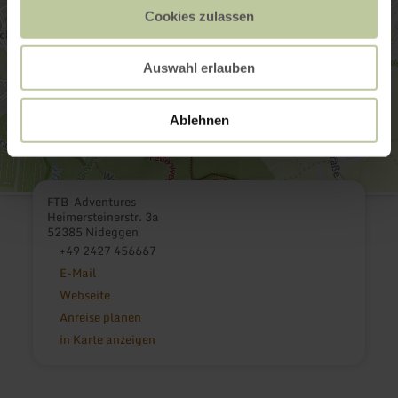
Cookies zulassen
Auswahl erlauben
Ablehnen
FTB-Adventures
Heimersteinerstr. 3a
52385 Nideggen
+49 2427 456667
E-Mail
Webseite
Anreise planen
in Karte anzeigen