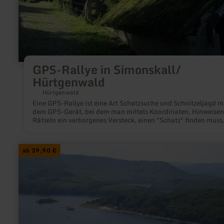
GPS-Rallye in Simonskall/
Hürtgenwald
Hürtgenwald
Eine GPS-Rallye ist eine Art Schatzsuche und Schnitzeljagd m
dem GPS-Gerät, bei dem man mittels Koordinaten, Hinweisen
Rätseln ein verborgenes Versteck, einen "Schatz" finden muss.
ist ein beliebtes Event & auch für private Gruppen ein großer 
in der Natur und auf unbekannten Terrain.
mehr
ab 39,90 €
erfahren
zu:
Mountainbike-
Tour
im
Hürtgenwald