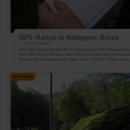
GPS-Rallye in Nideggen-Brück
52385 Nideggen
Eine GPS-Rallye ist eine Art Schatzsuche und Schnitzeljagd m
dem GPS-Gerät, bei dem man mittels Koordinaten, Hinweisen
Rätseln ein verborgenes Versteck, einen "Schatz" finden muss.
ist ein beliebtes Event & auch für Familien ein großer Spaß in 
Natur und auf unbekannten Terrain.
mehr
ab 29,00 €
erfahren
zu:
GPS-
Rallye
in
Simonskall/
Hürtgenwald