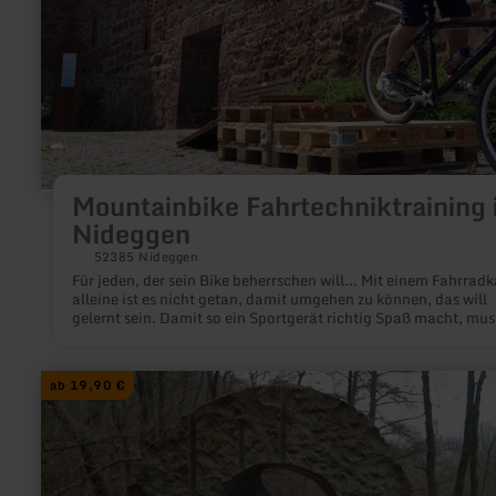
Mountainbike Fahrtechniktraining 
Nideggen
52385 Nideggen
Für jeden, der sein Bike beherrschen will... Mit einem Fahrrad
alleine ist es nicht getan, damit umgehen zu können, das will
gelernt sein. Damit so ein Sportgerät richtig Spaß macht, mus
man es beherrschen, um es mit der nötigen Sicherheit durch d
Gelände zu steuern.
mehr
ab 19,90 €
erfahren
zu:
History-
Wanderung
entlang
des