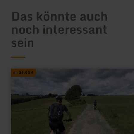
Das könnte auch
noch interessant
sein
mehr
ab 39,90 €
erfahren
zu:
5
Täler
Mountainbiketour
in
der
Eifel