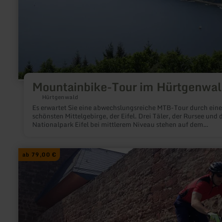
Mountainbike-Tour im Hürtgenwa
Hürtgenwald
Es erwartet Sie eine abwechslungsreiche MTB-Tour durch eine
schönsten Mittelgebirge, der Eifel. Drei Täler, der Rursee und 
Nationalpark Eifel bei mittlerem Niveau stehen auf dem
Programm, angeführt von einem kompetenten Guide. Hier ist 
jeden etwas dabei.
mehr
ab 79,00 €
erfahren
zu:
Mountainbike
Fahrtechniktraining
in
Nideggen