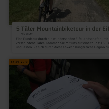
5 Täler Mountainbiketour in der Ei
Nideggen
Eine Rundtour durch die wunderschöne Eifellandschaft durch
verschiedene Täler. Kommen Sie mit uns auf eine tolle MTB-T
und lassen Sie sich durch diese abwechslungsreiche Region fü
Nach längerem Einfahren durch das erste Tal folgt auch schon
erste Herausforderung durch das zweite und dritte Tal, der An
nach Vossenack. Wir befinden uns hier auf geschichtsträchtig
mehr
ab 39,90 €
Erde und schwenken dann nach dem Ort wieder in den Wald. 
erfahren
einer langen Abfahrt durch das vierte Tal folgen wir den Weg
zu:
wieder auf die Anhöhe, bevor es wieder talwärts und dann ufe
GPS-
zurück geht.
Rallye
in
Nideggen-
Brück