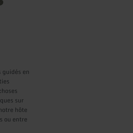
s guidés en
ties
 choses
iques sur
notre hôte
s ou entre