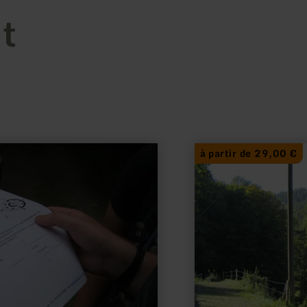
t
en
à partir de 29,00 €
savoir
plus
sur
:
GPS-
Rallye
in
Simonskall/
Hürtgenwald