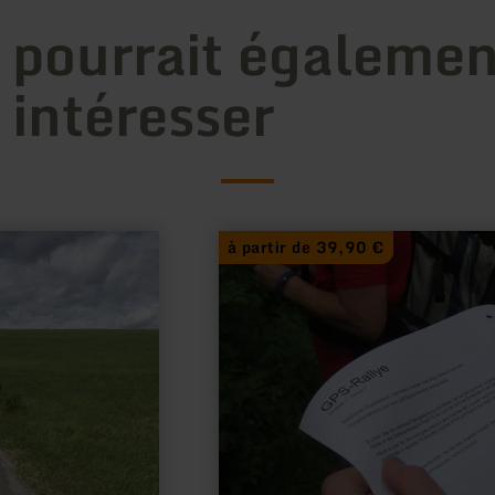
 pourrait égalemen
 intéresser
en
à partir de 39,90 €
savoir
plus
sur
:
GPS-
Rallye
in
Nideggen-
Brück