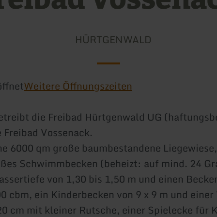
HÜRTGENWALD
ffnet
Weitere Öffnungszeiten
etreibt die Freibad Hürtgenwald UG (haftungsb
e Freibad Vossenack.
ine 6000 qm große baumbestandene Liegewiese, 
oßes Schwimmbecken (beheizt: auf mind. 24 Gr
assertiefe von 1,30 bis 1,50 m und einen Becke
00 cbm, ein Kinderbecken von 9 x 9 m und einer
20 cm mit kleiner Rutsche, einer Spielecke für 