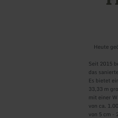
Heute geö
Seit 2015 b
das saniert
Es bietet e
33,33 m gr
mit einer W
von ca. 1.0
von 5 cm - 