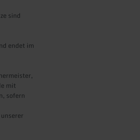
ze sind
und endet im
hermeister,
de mit
, sofern
 unserer