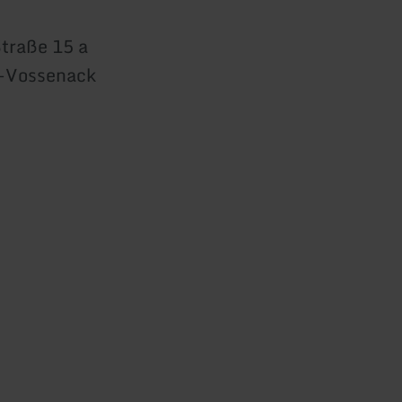
traße 15 a
-Vossenack