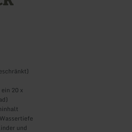
eschränkt)
ein 20 x
ad)
ninhalt
 Wassertiefe
Kinder und