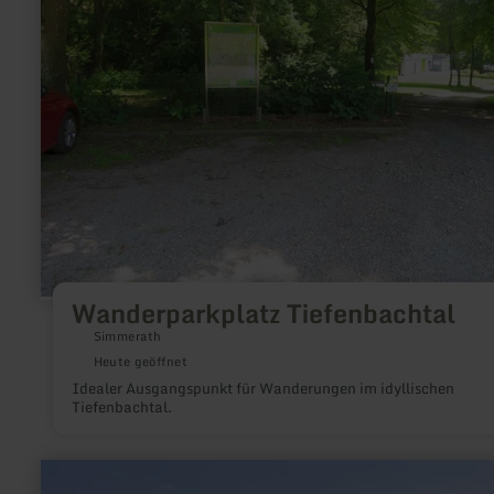
Wanderparkplatz Tiefenbachtal
Simmerath
Heute geöffnet
Idealer Ausgangspunkt für Wanderungen im idyllischen
Tiefenbachtal.
mehr
erfahren