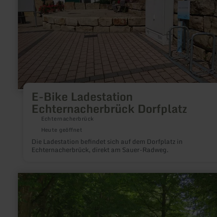
Ladestation
Echternacherbrück
Dorfplatz
E-Bike Ladestation
Echternacherbrück Dorfplatz
Echternacherbrück
Heute geöffnet
Die Ladestation befindet sich auf dem Dorfplatz in
Echternacherbrück, direkt am Sauer-Radweg.
mehr
erfahren
zu:
Wanderparkplatz
Tiefenbachtal