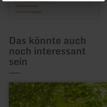
53937 Schleiden-Gemünd
Anreise planen
in Karte anzeigen
Das könnte auch
noch interessant
sein
mehr
erfahren
zu:
Ich
bin
der
sprechende