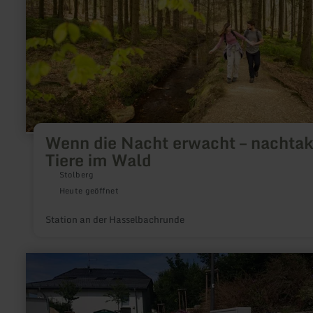
nachtaktive
Tiere
im
Wald
Wenn die Nacht erwacht – nachtak
Tiere im Wald
Stolberg
Heute geöffnet
Station an der Hasselbachrunde
mehr
erfahren
zu:
E-
Bike