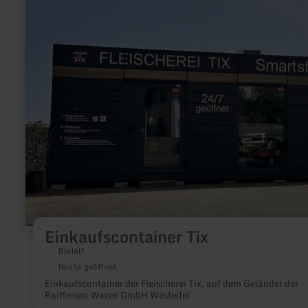
zu:
Einkaufscontainer
Tix
Einkaufscontainer Tix
Bleialf
Heute geöffnet
Einkaufscontainer der Fleischerei Tix, auf dem Geländer der
Raiffeisen Waren GmbH Westeifel