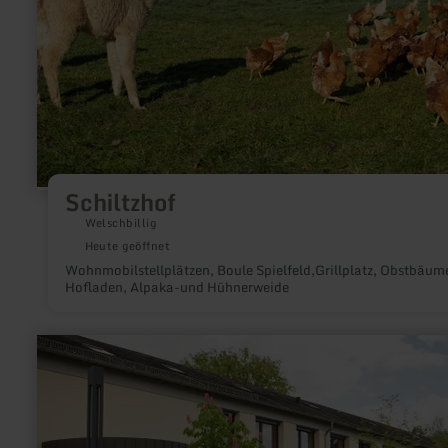
Schiltzhof
Welschbillig
Heute geöffnet
Wohnmobilstellplätzen, Boule Spielfeld,Grillplatz, Obstbäum
Hofladen, Alpaka-und Hühnerweide
mehr
erfahren
zu:
Städtische
Bücherei
-
Bibliothek