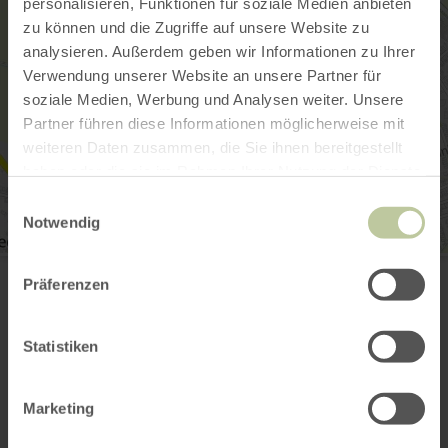
personalisieren, Funktionen für soziale Medien anbieten
zu können und die Zugriffe auf unsere Website zu
analysieren. Außerdem geben wir Informationen zu Ihrer
Verwendung unserer Website an unsere Partner für
soziale Medien, Werbung und Analysen weiter. Unsere
Partner führen diese Informationen möglicherweise mit
weiteren Daten zusammen, die Sie ihnen bereitgestellt
haben oder die sie im Rahmen Ihrer Nutzung der Dienste
gesammelt haben.
Einwilligungsauswahl
Notwendig
Dreifachwerk GbR
Selmenstraße 17
Präferenzen
53881 Euskirchen-Stotzheim
(0049) 2251 6254255
E-Mail
Statistiken
Webseite
Anreise planen
Marketing
in Karte anzeigen