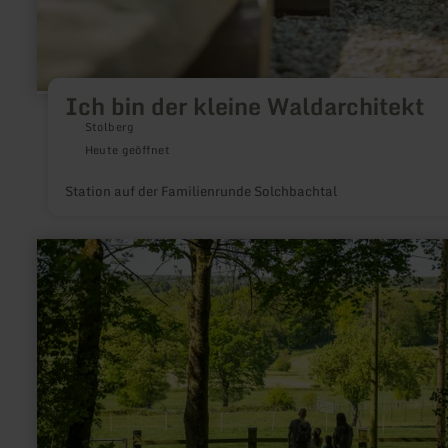
Ich bin der kleine Waldarchitekt
Stolberg
Heute geöffnet
Station auf der Familienrunde Solchbachtal
mehr
erfahren
zu:
Vichtbach
–
vom
Lebensraum
zur
Naturgewalt