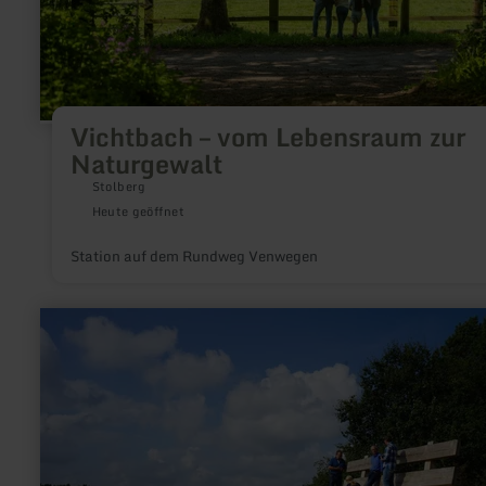
Vichtbach – vom Lebensraum zur
Naturgewalt
Stolberg
Heute geöffnet
Station auf dem Rundweg Venwegen
mehr
erfahren
zu:
"XXL-
Baumelbank"
in
Ditscheid