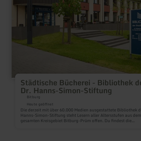
der
Dr.
Hanns-
Simon-
Stiftung
Städtische Bücherei - Bibliothek d
Dr. Hanns-Simon-Stiftung
Bitburg
Heute geöffnet
Die derzeit mit über 60.000 Medien ausgestattete Bibliothek d
Hanns-Simon-Stiftung steht Lesern aller Altersstufen aus de
gesamten Kreisgebiet Bitburg-Prüm offen. Du findest die
Bibliothek in Bitburg in der Brodenheckstraße 13.Es können
Bücher, DVD's, Hörbücher und Zeitschriften ausgeliehen werd
Die Ausleihe ist kostenlos.