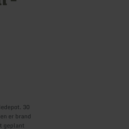
iedepot. 30
oen er brand
t geplant