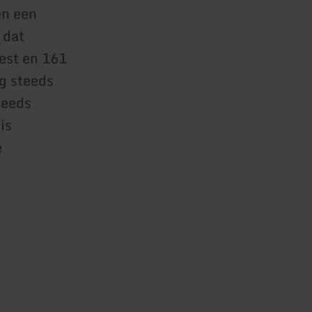
en een
 dat
est en 161
g steeds
teeds
is
e
u