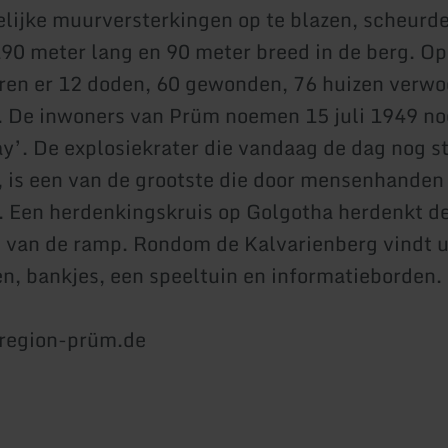
lijke muurversterkingen op te blazen, scheurd
190 meter lang en 90 meter breed in de berg. Op
en er 12 doden, 60 gewonden, 76 huizen verwo
 De inwoners van Prüm noemen 15 juli 1949 no
ay’. De explosiekrater die vandaag de dag nog s
s, is een van de grootste die door mensenhanden 
. Een herdenkingskruis op Golgotha herdenkt d
s van de ramp. Rondom de Kalvarienberg vindt 
, bankjes, een speeltuin en informatieborden.
region-prüm.de