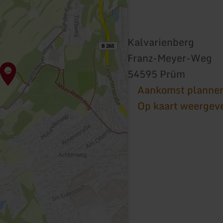
Kalvarienberg
Franz-Meyer-Weg
54595 Prüm
Aankomst planne
Op kaart weergev