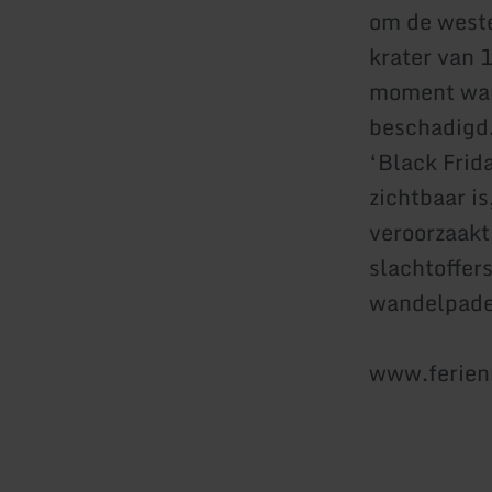
om de weste
krater van 
moment war
beschadigd.
‘Black Frid
zichtbaar i
veroorzaakt
slachtoffer
wandelpaden
www.ferien