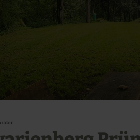
krater
varienberg Prüm