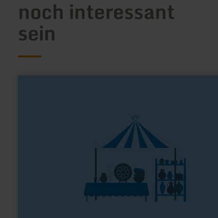
noch interessant
sein
mehr
erfahren
zu:
Hofladen
Lapinchen