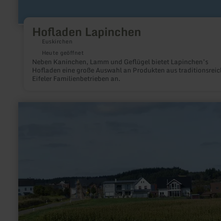
Hofladen Lapinchen
Euskirchen
Heute geöffnet
Neben Kaninchen, Lamm und Geflügel bietet Lapinchen’s
Hofladen eine große Auswahl an Produkten aus traditionsrei
Eifeler Familienbetrieben an.
mehr
erfahren
zu:
Ortsgemeinde
Luxem