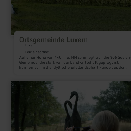
Ortsgemeinde Luxem
Luxem
Heute geöffnet
Auf einer Höhe von 440 m ü. NN schmiegt sich die 305 Seelen
Gemeinde, die stark von der Landwirtschaft geprägt ist,
harmonisch in die idyllische Eifellandschaft.Funde aus der
Römerzeit lassen auf eine Besiedlung in der Antike schließen 
auch heute bietet die Gemeinde einen hohen Erholungswert fü
Bewohner und Gäste.
mehr
erfahren
zu:
Landschaftspark
"Steinbüchel"
in
Ditscheid