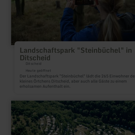
Landschaftspark "Steinbüchel" in
Ditscheid
Ditscheid
Heute geöffnet
Der Landschaftspark "Steinbüchel" lädt die 265 Einwohner de
kleines Örtchens Ditscheid, aber auch alle Gäste zu einem
erholsamen Aufenthalt ein.
mehr
erfahren
zu:
Wohnmobilstellplätze
Camping-
Nimseck