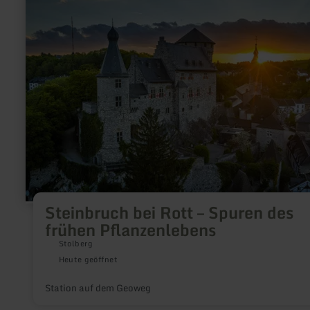
zu:
Steinbruch
bei
Rott
–
Spuren
des
frühen
Pflanzenlebens
Steinbruch bei Rott – Spuren des
frühen Pflanzenlebens
Stolberg
Heute geöffnet
Station auf dem Geoweg