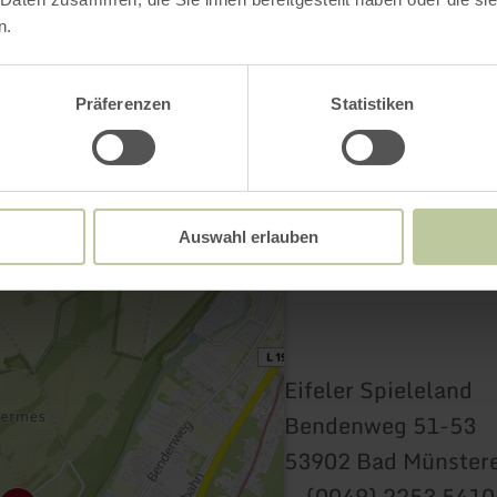
Contact
n.
Präferenzen
Statistiken
Auswahl erlauben
Eifeler Spieleland
Bendenweg 51-53
53902 Bad Münstere
(0049) 2253 541