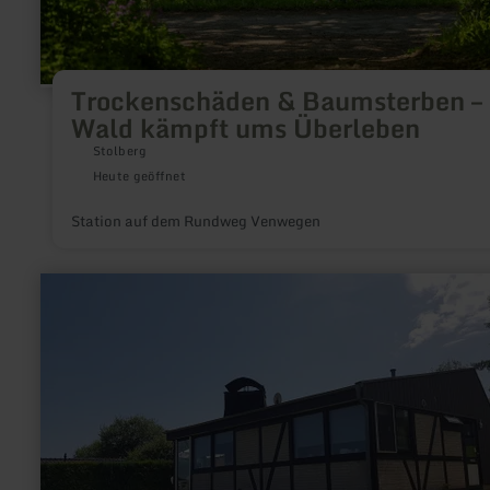
Trockenschäden & Baumsterben – 
Wald kämpft ums Überleben
Stolberg
Heute geöffnet
Station auf dem Rundweg Venwegen
mehr
erfahren
zu:
Waldferienpark
Gerolstein