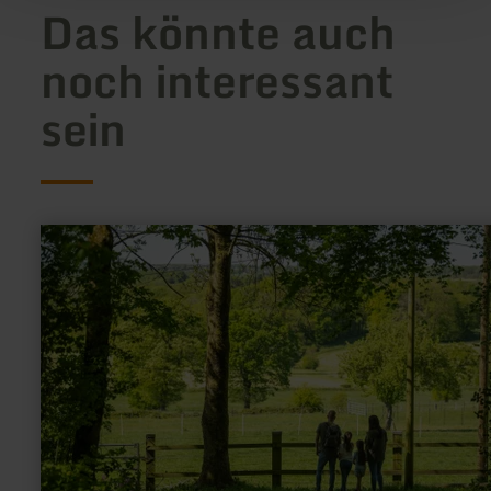
Das könnte auch
noch interessant
sein
mehr
erfahren
zu:
Trockenschäden
&amp;
Baumsterben
–
der
Wald
kämpft
ums
Überleben