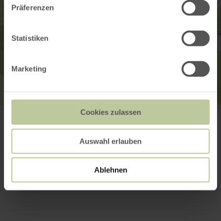
Präferenzen
Statistiken
Marketing
euvea Freizeit- und Tagungshotel gGmbh
Cookies zulassen
Bitburger Straße 21
54673 Neuerburg
(0049) 6564-96090
Auswahl erlauben
Webseite
Anreise planen
Ablehnen
in Karte anzeigen