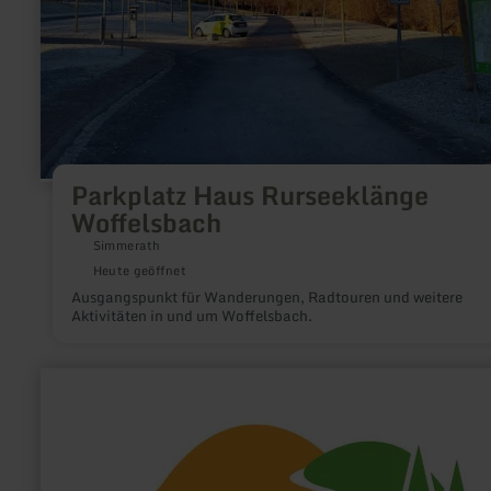
Parkplatz Haus Rurseeklänge
Woffelsbach
Simmerath
Heute geöffnet
Ausgangspunkt für Wanderungen, Radtouren und weitere
Aktivitäten in und um Woffelsbach.
mehr
erfahren
zu:
Zentraler
Omnibusbahnhof
Bitburg