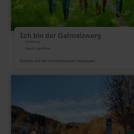
Ich bin der Galmeizwerg
Stolberg
Heute geöffnet
Station auf der Familienrunde Venwegen
mehr
erfahren
zu:
Parkplatz
Haus
Rurseeklänge
Woffelsbach