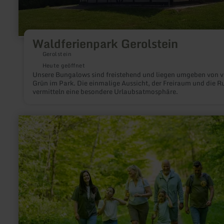
Waldferienpark Gerolstein
Gerolstein
Heute geöffnet
Unsere Bungalows sind freistehend und liegen umgeben von v
Grün im Park. Die einmalige Aussicht, der Freiraum und die R
vermitteln eine besondere Urlaubsatmosphäre.
mehr
erfahren
zu:
Ich
bin
der
Galmeizwerg