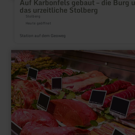
Auf Karbonfels gebaut – die Burg 
das urzeitliche Stolberg
Stolberg
Heute geöffnet
Station auf dem Geoweg
mehr
erfahren
zu:
Landmetzgerei
Bartz