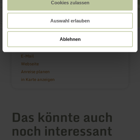
Cookies zulassen
Auswahl erlauben
Hotel Hüllen
Hauptstraße 22
Ablehnen
53534 Barweiler
(0049) 2691 7520
E-Mail
Webseite
Anreise planen
in Karte anzeigen
Das könnte auch
noch interessant