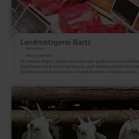
Landmetzgerei Bartz
Gerolstein
Heute geöffnet
In unserer Region haben wir einen sehr guten Ruf als qualifizi
Fleischerei mit breitem Sortiment, weit überdurchschnittliche
Qualitätund hohem Service. Unsere Kunden schätzen unsere
täglich frisch hergestellten Fleisch und Wurstwaren aus
hauseigener Produktion.
mehr
erfahren
zu:
Ziegenhof
Petra
Elsen