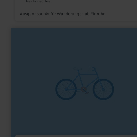
Heute geöffnet
Ausgangspunkt für Wanderungen ab Einruhr.
mehr
erfahren
zu:
Schmiko
Der
Fahrradhändler
(im
alten
Bahnhof
Bad
Münstereifel)