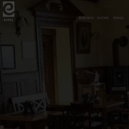
Zurück
Zum Hauptinhalt springen
Zur Suche springen
Zur Hauptnavigation springe
Zum Footer springen
zur
Startseite
BUCHEN
SUCHE
MENÜ