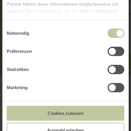
Partner führen diese Informationen möglicherweise mit
weiteren Daten zusammen, die Sie ihnen bereitgestellt
haben oder die sie im Rahmen Ihrer Nutzung der Dienste
gesammelt haben.
Einwilligungsauswahl
Notwendig
Präferenzen
Statistiken
Burgschänke Aremberg
Burgstraße 23
Marketing
53533 Aremberg
(0049) 2693 391
E-mail
Site web
Cookies zulassen
Planifier votre arrivée
Afficher sur la carte
Auswahl erlauben