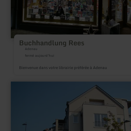
Buchhandlung Rees
Adenau
fermé aujourd'hui
Bienvenue dans votre librairie préférée à Adenau
en
savoir
plus
sur
:
Tourist
Information
Irrel