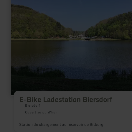
plus
sur
:
E-
Bike
Ladestation
Biersdorf
E-Bike Ladestation Biersdorf
Biersdorf
Ouvert aujourd'hui
Station de chargement au réservoir de Bitburg