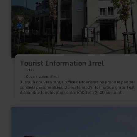
Tourist Information Irrel
Irrel
Ouvert aujourd'hui
Jusqu'à nouvel ordre, l'office de tourisme ne propose pas de
conseils personnalisés. Du matériel d'information gratuit est
disponible tous les jours entre 8h00 et 22h00 au point
d'information en libre accès situé à l'entrée.
en
savoir
plus
sur
:
Einkaufscontainer