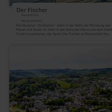
Der Fischer
Wasserbillig
Heute geöffnet
Die Skulptur ´´De Fescher´´ steht in der Nähe der Mündung von
Mosel und Sauer. Er steht in der Nähe der Fähre und dem tiefs
Punkt Luxemburgs, der Spatz.Der Fischer ist Bestandteil des
lokalen Kulturweges.
mehr
erfahren
zu:
Daun