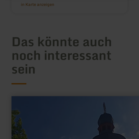
in Karte anzeigen
Das könnte auch
noch interessant
sein
mehr
erfahren
zu:
Foto-
Point
Bitburg