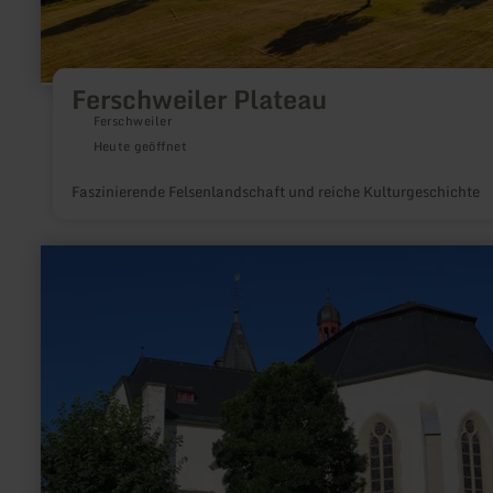
Ferschweiler Plateau
Ferschweiler
Heute geöffnet
Faszinierende Felsenlandschaft und reiche Kulturgeschichte
mehr
erfahren
zu:
Pfarrkirche
St.
Johannes
der
Täufer