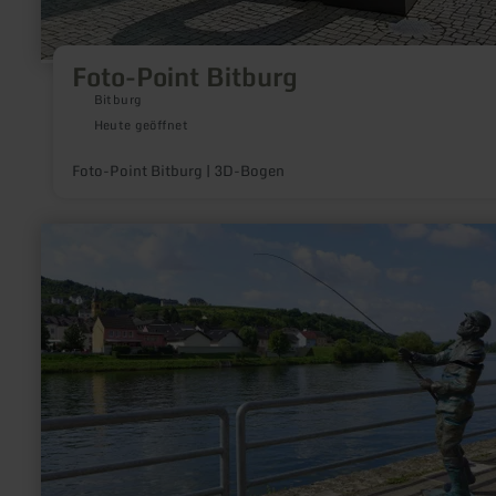
Foto-Point Bitburg
Bitburg
Heute geöffnet
Foto-Point Bitburg | 3D-Bogen
mehr
erfahren
zu:
Der
Fischer