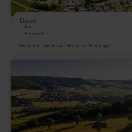
Daun
Daun
Heute geöffnet
Der Kurort in der Vulkaneifel mit den "Eifel-Augen"
mehr
erfahren
zu:
Ferschweiler
Plateau