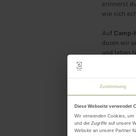
erinnerst d
wie sich ec
Au
f Camp
duzen wir u
und leben 
Wir schütze
weil dein S
und das Gle
Zustimmung
Du darfst l
Diese Webseite verwendet 
Du darfst e
Wir verwenden Cookies, um I
Du darfst w
und die Zugriffe auf unsere 
was Natur m
Website an unsere Partner fü