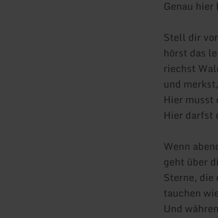
Genau hier
Stell dir vo
hörst das l
riechst Wal
und merkst, 
Hier musst 
Hier darfst
Wenn abend
geht über d
Sterne, die
tauchen wied
Und während