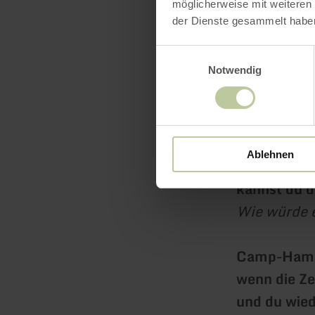
möglicherweise mit weiteren
der Dienste gesammelt habe
Für Tagträ
Für Sternen
Einwilligungsauswahl
Notwendig
Für Lagerfe
Für alle, di
dass echte E
Ablehnen
Und während
kannst du d
Wie würde e
Camp-Ham
wenn die Ze
und du wied