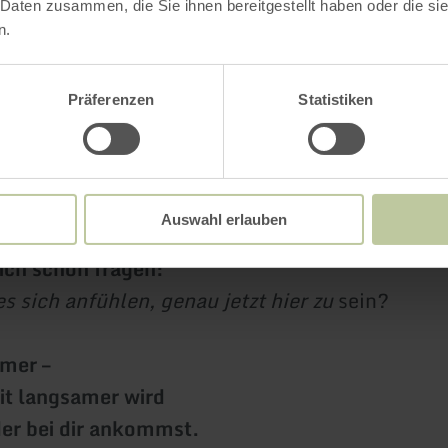
 Daten zusammen, die Sie ihnen bereitgestellt haben oder die s
n.
umer.
gucker.
Präferenzen
Statistiken
uerliebhaber.
e spüren,
rholung leise ist.
Auswahl erlauben
 du das liest,
ich schon fragen:
s sich anfühlen, genau jetzt hier zu
sein?
mer –
it langsamer wird
er bei dir ankommst.