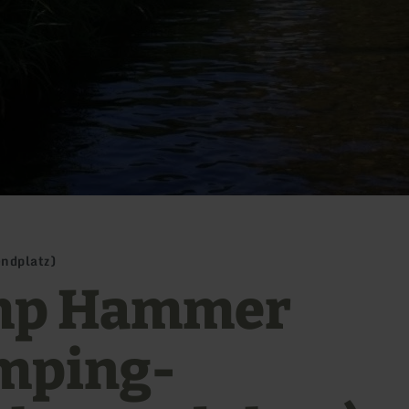
dplatz)
mp Hammer
mping-