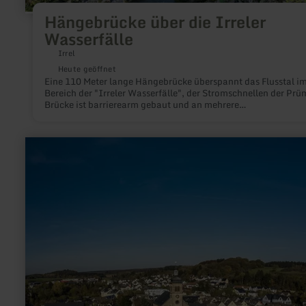
Hängebrücke über die Irreler
Wasserfälle
Irrel
Heute geöffnet
Eine 110 Meter lange Hängebrücke überspannt das Flusstal i
Bereich der "Irreler Wasserfälle", der Stromschnellen der Prü
Brücke ist barrierearm gebaut und an mehrere
Wanderwege angebunden, darunter der Premiumweg "Felsen
5" im NaturWanderPark delux und die "Teuflische Acht", die d
Wasserfälle mit der Teufelsschlucht verbindet. Von der Brücke
mehr
man eine beeindruckende Sicht über das Tal und die
erfahren
Stromschnellen und erhält einen Eindruck von den Veränderu
zu:
die die Flutkatastrophe 2021 an diesem faszinierenden Ort be
Krimistadt
hat.
Hillesheim
mit
Barfußpfad