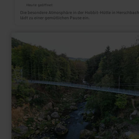
Heute geöffnet
Die besondere Atmosphäre in der Hobbit-Hütte in Herschbac
lädt zu einer gemütlichen Pause ein.
mehr
erfahren
zu:
Hängebrücke
über
die
Irreler
Wasserfälle