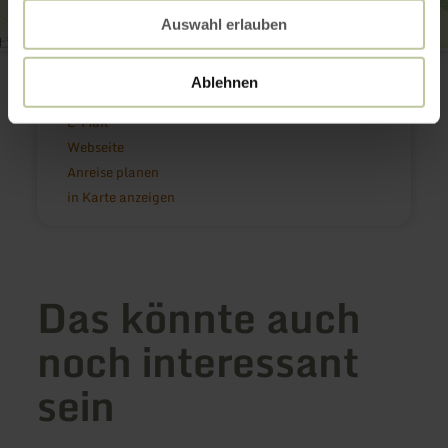
Auswahl erlauben
Burg Dudeldorf
54647 Dudeldorf
Ablehnen
(0049) 6565 933446
E-Mail
Webseite
Anreise planen
in Karte anzeigen
Das könnte auch
noch interessant
sein