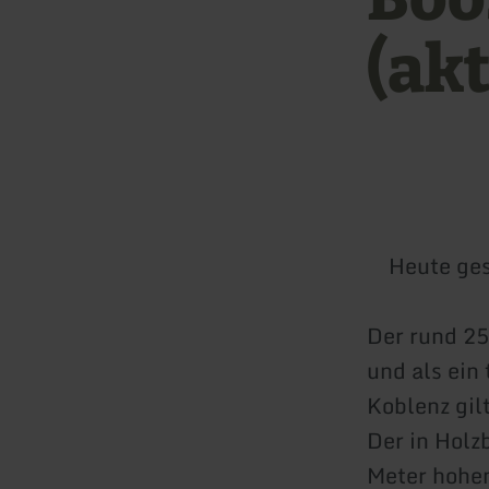
(akt
Heute ge
Der rund 25
und als ein
Koblenz gil
Der in Holz
Meter hohen