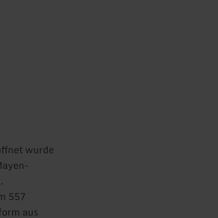
öffnet wurde
 Mayen-
n.
em 557
form aus