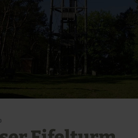
)
ser Eifelturm