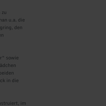
 zu
an u.a. die
gring, den
en
r“ sowie
fädchen
beiden
ck in die
truiert, im