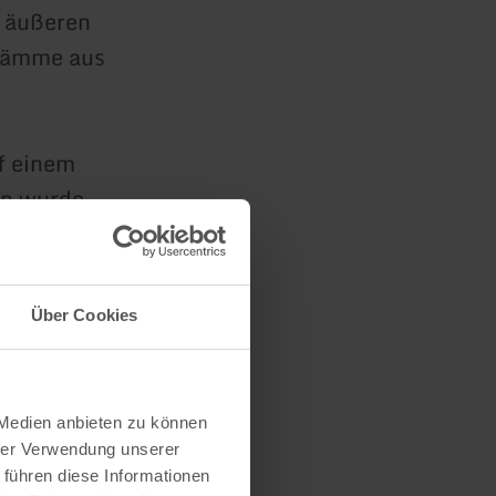
e äußeren
stämme aus
f einem
en wurde.
onstahl:
,50 cbm,
Über Cookies
ahlbolzen:
 Medien anbieten zu können
hrer Verwendung unserer
 führen diese Informationen