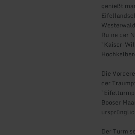
genießt man
Eifellandsc
Westerwald
Ruine der 
"Kaiser-Wi
Hochkelber
Die Vorder
der Traump
"Eifelturmp
Booser Maar
ursprünglic
Der Turm se