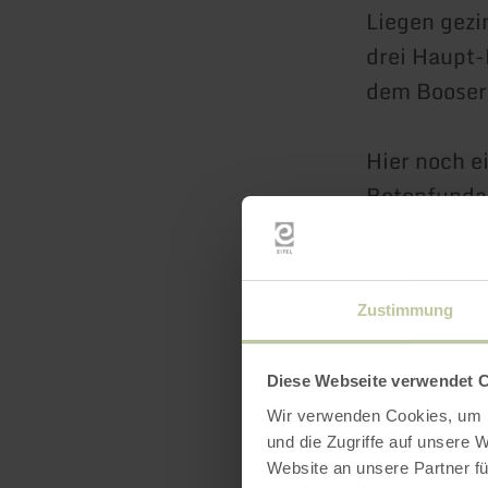
Liegen gezi
drei Haupt
dem Booser
Hier noch e
Betonfunda
Für den Ba
6,00 to, Ru
Bauholz: 1
Zustimmung
Stahlverbin
1376 Stück
Diese Webseite verwendet 
Wir verwenden Cookies, um I
und die Zugriffe auf unsere 
Website an unsere Partner fü