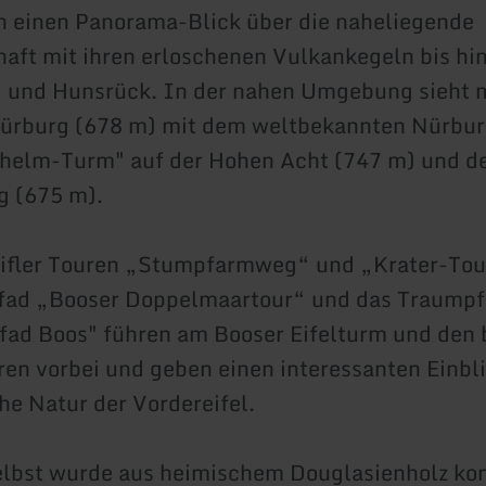
 einen Panorama-Blick über die naheliegende
haft mit ihren erloschenen Vulkankegeln bis hin
 und Hunsrück. In der nahen Umgebung sieht m
Nürburg (678 m) mit dem weltbekannten Nürbur
lhelm-Turm" auf der Hohen Acht (747 m) und d
g (675 m).
eifler Touren „Stumpfarmweg“ und „Krater-Tou
fad „Booser Doppelmaartour“ und das Traump
fad Boos" führen am Booser Eifelturm und den 
en vorbei und geben einen interessanten Einbli
he Natur der Vordereifel.
lbst wurde aus heimischem Douglasienholz kons