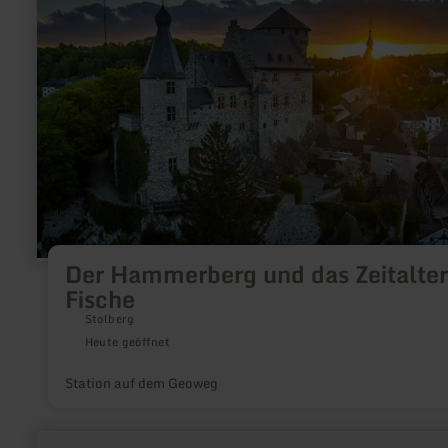
Hammerberg
und
das
Zeitalter
der
Fische
Der Hammerberg und das Zeitalter
Fische
Stolberg
Heute geöffnet
Station auf dem Geoweg
mehr