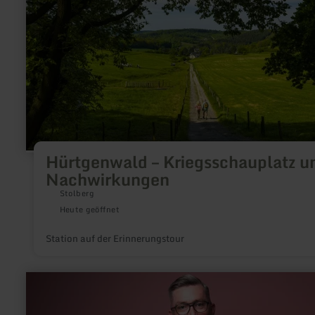
und
Nachwirkungen
Hürtgenwald – Kriegsschauplatz u
Nachwirkungen
Stolberg
Heute geöffnet
Station auf der Erinnerungstour
mehr
erfahren
zu:
Seifenmanufaktur