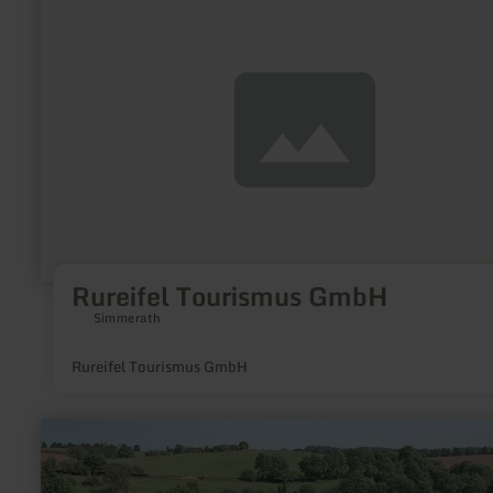
erfahren
zu:
Rureifel
Tourismus
GmbH
Rureifel Tourismus GmbH
Simmerath
Rureifel Tourismus GmbH
mehr
erfahren
zu:
Hofladen