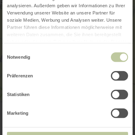
analysieren. Außerdem geben wir Informationen zu Ihrer
Verwendung unserer Website an unsere Partner für
soziale Medien, Werbung und Analysen weiter. Unsere
Partner führen diese Informationen möglicherweise mit
weiteren Daten zusammen, die Sie ihnen bereitgestellt
haben oder die sie im Rahmen Ihrer Nutzung der Dienste
gesammelt haben.
Einwilligungsauswahl
Notwendig
Präferenzen
Statistiken
Biohof Loben
Auf dem Maarpfad 6
Marketing
53881 Euskirchen
(0049) 160 98551726
E-Mail