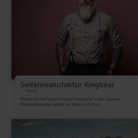
Kingbear
Seifenmanufaktur Kingbear
Kollig
Mitten im Maifeld produziert Kingbear in der eigenen
Manufaktur edle Seifen für Haut und Haar.
mehr
erfahren
zu:
Der